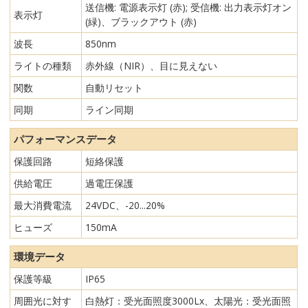
送信機: 電源表示灯 (赤); 受信機: 出力表示灯オン
表示灯
(緑)、ブラックアウト (赤)
波長
850nm
ライトの種類
赤外線（NIR）、目に見えない
関数
自動リセット
同期
ライン同期
パフォーマンスデータ
保護回路
短絡保護
供給電圧
過電圧保護
最大消費電流
24VDC、-20...20%
ヒューズ
150mA
環境データ
保護等級
IP65
周囲光に対す
白熱灯：受光面照度3000Lx、太陽光：受光面照