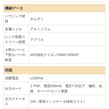
機械データ
ハウジング材
きんぞく
質
金属シェル
アルミニウム
レンズ前面ス
アクリル
クリーン材質
上部カバーと
下部カバーの
ABS強化ナイロンPA66+30%GF
材質
同期
消費電流
≤200mA
2 PNP、電流500mA、電圧1.5V以下、極性、短
出力モード
絡、オーバーカット保護
出力ステータ
ON（受信インジケータ緑色ライト）
ス