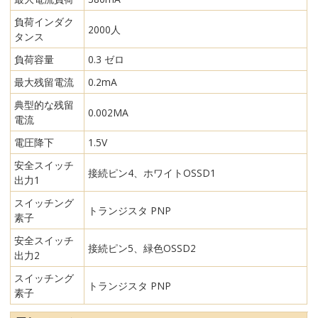
負荷インダク
2000人
タンス
負荷容量
0.3 ゼロ
最大残留電流
0.2mA
典型的な残留
0.002MA
電流
電圧降下
1.5V
安全スイッチ
接続ピン4、ホワイトOSSD1
出力1
スイッチング
トランジスタ PNP
素子
安全スイッチ
接続ピン5、緑色OSSD2
出力2
スイッチング
トランジスタ PNP
素子