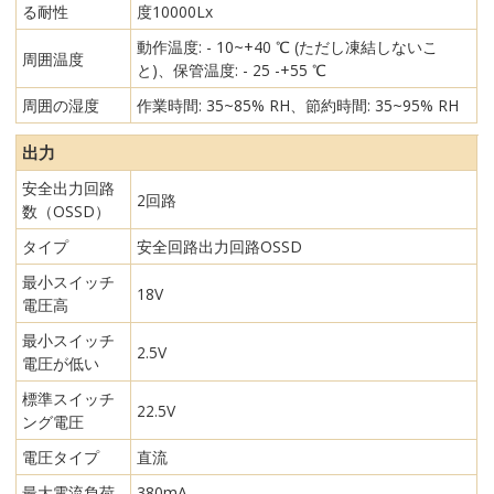
る耐性
度10000Lx
動作温度: - 10~+40 ℃ (ただし凍結しないこ
周囲温度
と)、保管温度: - 25 -+55 ℃
周囲の湿度
作業時間: 35~85% RH、節約時間: 35~95% RH
出力
安全出力回路
2回路
数（OSSD）
タイプ
安全回路出力回路OSSD
最小スイッチ
18V
電圧高
最小スイッチ
2.5V
電圧が低い
標準スイッチ
22.5V
ング電圧
電圧タイプ
直流
最大電流負荷
380mA