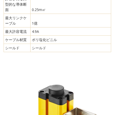
型的な導体断
面
0.25m㎡
最大リンクケ
ーブル
1億
最大許容電流
4.9A
ケーブル材質
ポリ塩化ビニル
シールド
シールド