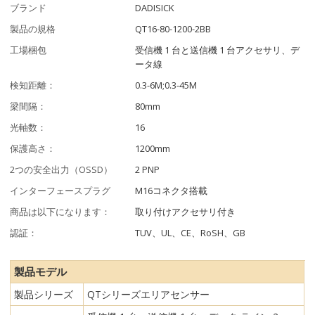
ブランド
DADISICK
製品の規格
QT16-80-1200-2BB
工場梱包
受信機 1 台と送信機 1 台アクセサリ、デ
ータ線
検知距離：
0.3-6M;0.3-45M
梁間隔：
80mm
光軸数：
16
保護高さ：
1200mm
2つの安全出力（OSSD）
2 PNP
インターフェースプラグ
M16コネクタ搭載
商品は以下になります：
取り付けアクセサリ付き
認証：
TUV、UL、CE、RoSH、GB
製品モデル
製品シリーズ
QTシリーズエリアセンサー