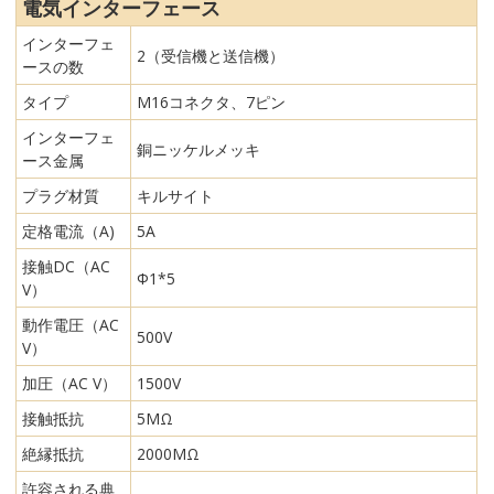
電気インターフェース
インターフェ
2（受信機と送信機）
ースの数
タイプ
M16コネクタ、7ピン
インターフェ
銅ニッケルメッキ
ース金属
プラグ材質
キルサイト
定格電流（A)
5A
接触DC（AC
Φ1*5
V）
動作電圧（AC
500V
V）
加圧（AC V）
1500V
接触抵抗
5MΩ
絶縁抵抗
2000MΩ
許容される典