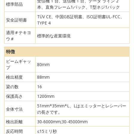
受信機 1 台、送信機 1 台、データ ライン 2
標準部品
本、直角フレーム1パック、T型ネジ1パック
TÜV CE、中国GB証明書、ISO証明書UL-FCC、
安全証明書
TYPE 4
適用＃テキヨ
標準的な産業環境
ウ＃
特徴
ビームギャッ
80mm
プ
検出精度
88mm
梁の数
16
保護高さ
1200mm
51mm*35mm*L、Lはエミッターとレシーバー
全体寸法
の長さです。
検出距離
30-6000mm;30-45000mm
反応時間
≤15ミリ秒