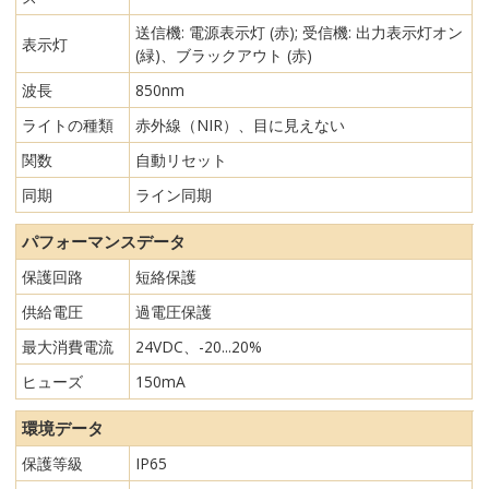
送信機: 電源表示灯 (赤); 受信機: 出力表示灯オン
表示灯
(緑)、ブラックアウト (赤)
波長
850nm
ライトの種類
赤外線（NIR）、目に見えない
関数
自動リセット
同期
ライン同期
パフォーマンスデータ
保護回路
短絡保護
供給電圧
過電圧保護
最大消費電流
24VDC、-20...20%
ヒューズ
150mA
環境データ
保護等級
IP65