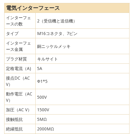
電気インターフェース
インターフェ
2（受信機と送信機）
ースの数
タイプ
M16コネクタ、7ピン
インターフェ
銅ニッケルメッキ
ース金属
プラグ材質
キルサイト
定格電流（A)
5A
接点DC（AC
Φ1*5
V）
動作電圧（AC
500V
V）
加圧（AC V）
1500V
接触抵抗
5MΩ
絶縁抵抗
2000MΩ