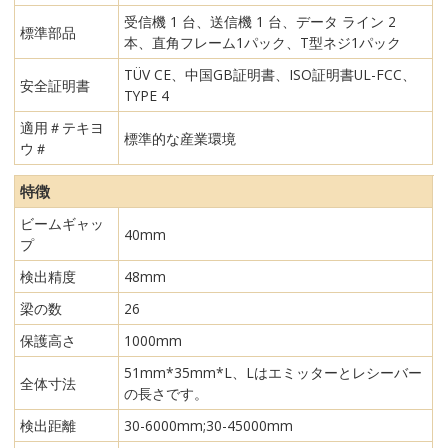
受信機 1 台、送信機 1 台、データ ライン 2
標準部品
本、直角フレーム1パック、T型ネジ1パック
TÜV CE、中国GB証明書、ISO証明書UL-FCC、
安全証明書
TYPE 4
適用＃テキヨ
標準的な産業環境
ウ＃
特徴
ビームギャッ
40mm
プ
検出精度
48mm
梁の数
26
保護高さ
1000mm
51mm*35mm*L、Lはエミッターとレシーバー
全体寸法
の長さです。
検出距離
30-6000mm;30-45000mm