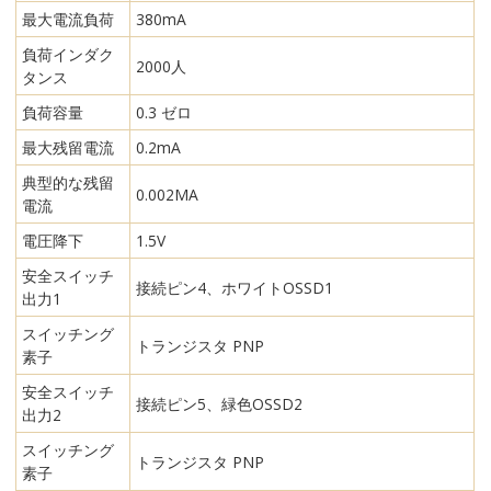
最大電流負荷
380mA
負荷インダク
2000人
タンス
負荷容量
0.3 ゼロ
最大残留電流
0.2mA
典型的な残留
0.002MA
電流
電圧降下
1.5V
安全スイッチ
接続ピン4、ホワイトOSSD1
出力1
スイッチング
トランジスタ PNP
素子
安全スイッチ
接続ピン5、緑色OSSD2
出力2
スイッチング
トランジスタ PNP
素子