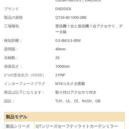
ブランド
DADISICK
製品の規格
QT26-40-1000-2BB
工場梱包
受信機 1 台と送信機 1 台アクセサリ、デ
ータ線
検知距離：
0.3-6M;0.3-45M
梁間隔：
40mm
光軸数：
26
保護高さ：
1000mm
2つの安全出力（OSSD）
2 PNP
インターフェースプラグ
M16コネクタ搭載
商品は以下になります：
取り付けアクセサリ付き
認証：
TUV、UL、CE、RoSH、GB
製品モデル
製品シリーズ
QTシリーズセーフティライトカーテンミラー