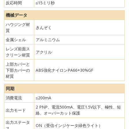
反応時間
≤15ミリ秒
機械データ
ハウジング材
きんぞく
質
金属シェル
アルミニウム
レンズ前面ス
アクリル
クリーン材質
上部カバーと
下部カバーの
ABS強化ナイロンPA66+30%GF
材質
同期
消費電流
≤200mA
2 PNP、電流500mA、電圧1.5V以下、極性、短
出力モード
絡、オーバーカット保護
出力ステータ
ON（受信インジケータ緑色ライト）
ス