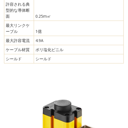
許容される典
型的な導体断
面
0.25m㎡
最大リンクケ
ーブル
1億
最大許容電流
4.9A
ケーブル材質
ポリ塩化ビニル
シールド
シールド