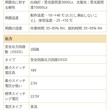
周囲光に対す
白熱灯：受光面照度3000Lx、太陽光：受光面照
る耐性
度10000Lx
動作温度: - 10~+40 ℃ (ただし凍結しないこ
周囲温度
と)、保管温度: - 25 -+55 ℃
周囲の湿度
作業時間: 35~85% RH、節約時間: 35~95% RH
出力
安全出力回路
2回路
数（OSSD）
タイプ
安全回路出力回路OSSD
最小スイッチ
18V
電圧高
最小スイッチ
2.5V
電圧が低い
標準スイッチ
22.5V
ング電圧
電圧タイプ
直流