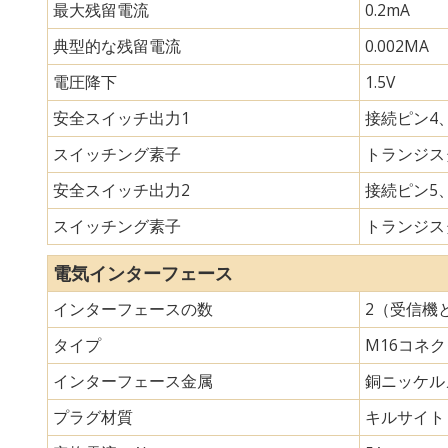
最大残留電流
0.2mA
典型的な残留電流
0.002MA
電圧降下
1.5V
安全スイッチ出力1
接続ピン4、
スイッチング素子
トランジスタ
安全スイッチ出力2
接続ピン5、
スイッチング素子
トランジスタ
電気インターフェース
インターフェースの数
2（受信機
タイプ
M16コネ
インターフェース金属
銅ニッケル
プラグ材質
キルサイト