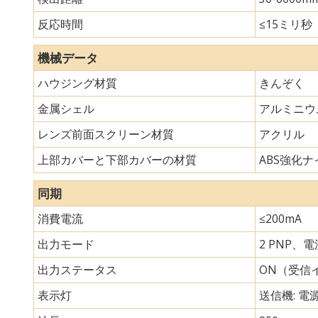
反応時間
≤15ミリ秒
機械データ
ハウジング材質
きんぞく
金属シェル
アルミニウ
レンズ前面スクリーン材質
アクリル
上部カバーと下部カバーの材質
ABS強化ナイ
同期
消費電流
≤200mA
出力モード
2 PNP、
出力ステータス
ON（受信
表示灯
送信機: 電