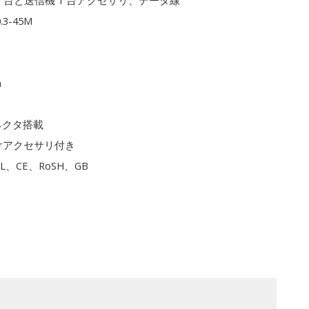
1 台と送信機 1 台アクセサリ、データ線
0.3-45M
m
ネクタ搭載
けアクセサリ付き
L、CE、RoSH、GB