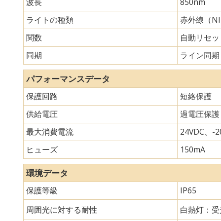
波長
850nm
ライトの種類
赤外線（N
関数
自動リセッ
同期
ライン同期
パフォーマンスデータ
保護回路
短絡保護
供給電圧
過電圧保護
最大消費電流
24VDC、-20
ヒューズ
150mA
環境データ
保護等級
IP65
周囲光に対する耐性
白熱灯：受光