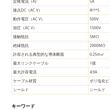
定格電流（A)
5A
接点DC（AC V）
Φ1*5
動作電圧（AC V）
500V
加圧（AC V）
1500V
接触抵抗
5MΩ
絶縁抵抗
2000MΩ
許容される典型的な導体断面
0.25m㎡
最大リンクケーブル
1億
最大許容電流
4.9A
ケーブル材質
ポリ塩化ビ
シールド
シールド
キーワード