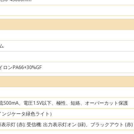
ム
ロンPA66+30%GF
電流500mA、電圧1.5V以下、極性、短絡、オーバーカット保護
インジケータ緑色ライト）
源表示灯 (赤); 受信機: 出力表示灯オン (緑)、ブラックアウト (赤)