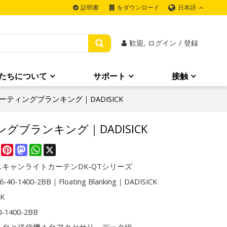
日本語
証明書
をダウンロード
歓迎,
ログイン
/
登録
たちについて
サポート
接触
｜フローティングブランキング｜DADISICK
ティングブランキング｜DADISICK
re
Facebook
Pinterest
Mastodon
WhatsApp
X
キャンライトカーテンDK-QTシリーズ
-40-1400-2BB｜Floating Blanking｜DADISICK
CK
0-1400-2BB