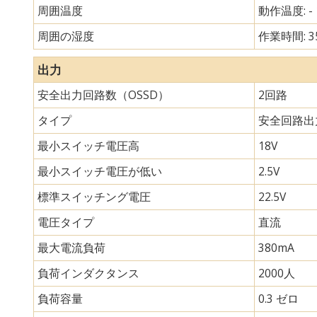
周囲温度
動作温度: -
周囲の湿度
作業時間: 3
出力
安全出力回路数（OSSD）
2回路
タイプ
安全回路出
最小スイッチ電圧高
18V
最小スイッチ電圧が低い
2.5V
標準スイッチング電圧
22.5V
電圧タイプ
直流
最大電流負荷
380mA
負荷インダクタンス
2000人
負荷容量
0.3 ゼロ