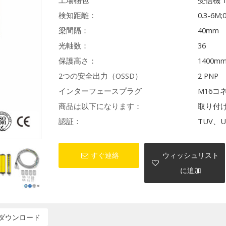
工場梱包
受信機 
検知距離：
0.3-6M;
梁間隔：
40mm
光軸数：
36
保護高さ：
1400m
2つの安全出力（OSSD）
2 PNP
インターフェースプラグ
M16コ
商品は以下になります：
取り付
認証：
TUV、U
すぐ連絡
ウィッシュリスト
に追加
ダウンロード