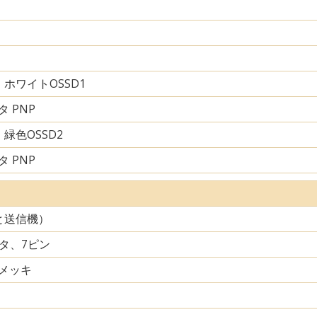
ホワイトOSSD1
 PNP
緑色OSSD2
 PNP
と送信機）
クタ、7ピン
メッキ