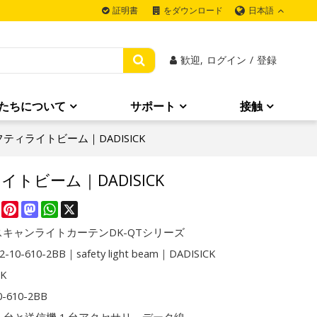
日本語
証明書
をダウンロード
歓迎,
ログイン
/
登録
たちについて
サポート
接触
セーフティライトビーム｜DADISICK
ライトビーム｜DADISICK
re
Facebook
Pinterest
Mastodon
WhatsApp
X
キャンライトカーテンDK-QTシリーズ
2-10-610-2BB｜safety light beam｜DADISICK
CK
0-610-2BB