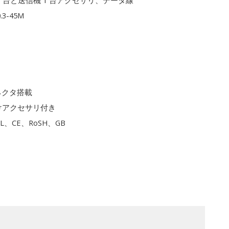
1 台と送信機 1 台アクセサリ、データ線
0.3-45M
ネクタ搭載
けアクセサリ付き
L、CE、RoSH、GB