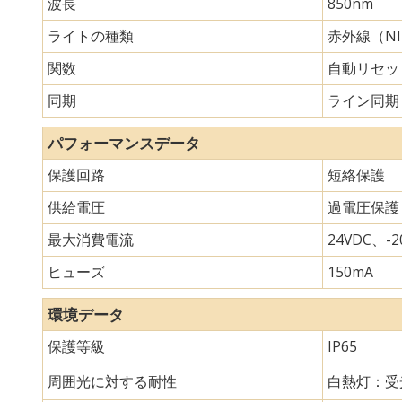
波長
850nm
ライトの種類
赤外線（N
関数
自動リセッ
同期
ライン同期
パフォーマンスデータ
保護回路
短絡保護
供給電圧
過電圧保護
最大消費電流
24VDC、-20
ヒューズ
150mA
環境データ
保護等級
IP65
周囲光に対する耐性
白熱灯：受光