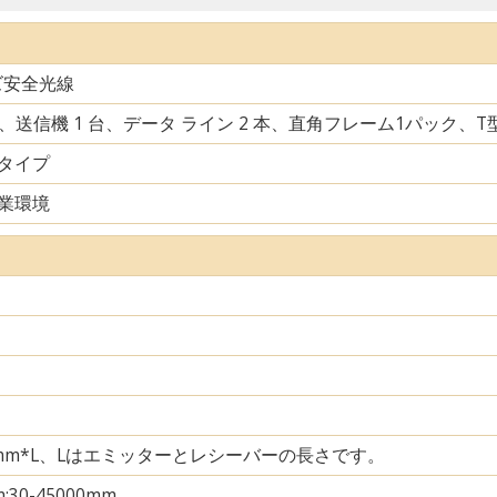
ズ安全光線
台、送信機 1 台、データ ライン 2 本、直角フレーム1パック、
タイプ
業環境
35mm*L、Lはエミッターとレシーバーの長さです。
m;30-45000mm