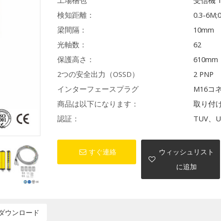
工場梱包
受信機 
検知距離：
0.3-6M;
梁間隔：
10mm
光軸数：
62
保護高さ：
610mm
2つの安全出力（OSSD）
2 PNP
インターフェースプラグ
M16コ
商品は以下になります：
取り付
認証：
TUV、U
すぐ連絡
ウィッシュリスト
に追加
ダウンロード