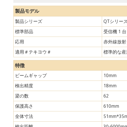
製品モデル
製品シリーズ
QTシリー
標準部品
受信機 1 
応用
赤外線放射
適用＃テキヨウ＃
標準的な産
特徴
ビームギャップ
10mm
検出精度
18mm
梁の数
62
保護高さ
610mm
全体寸法
51mm*
検出距離
30-6000m