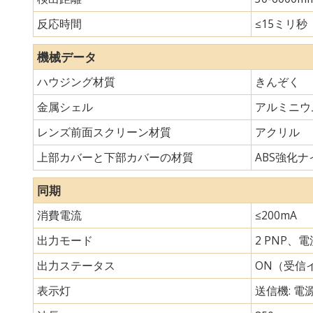
反応時間
≤15ミリ秒
機械データ
ハウジング材質
きんぞく
金属シェル
アルミニウ
レンズ前面スクリーン材質
アクリル
上部カバーと下部カバーの材質
ABS強化ナイ
同期
消費電流
≤200mA
出力モード
2 PNP、
出力ステータス
ON（受信
表示灯
送信機: 電