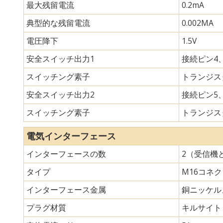
最大残留電流
0.2mA
典型的な残留電流
0.002MA
電圧降下
1.5V
安全スイッチ出力1
接続ピン4、
スイッチング素子
トランジスタ
安全スイッチ出力2
接続ピン5、
スイッチング素子
トランジスタ
電気インターフェース
インターフェースの数
2（受信機
タイプ
M16コネ
インターフェース金属
銅ニッケル
プラグ材質
キルサイト