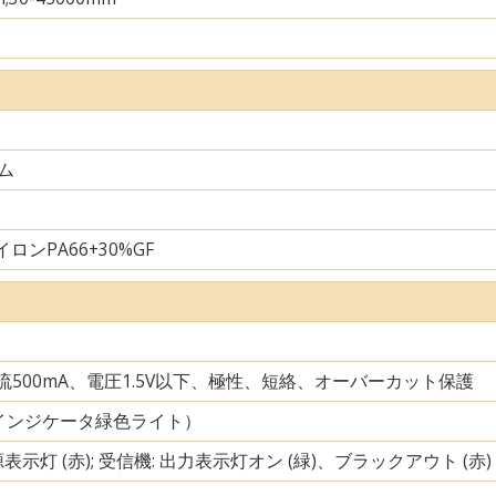
ム
ロンPA66+30%GF
電流500mA、電圧1.5V以下、極性、短絡、オーバーカット保護
インジケータ緑色ライト）
源表示灯 (赤); 受信機: 出力表示灯オン (緑)、ブラックアウト (赤)