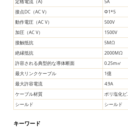
定格電流（A)
5A
接点DC（AC V）
Φ1*5
動作電圧（AC V）
500V
加圧（AC V）
1500V
接触抵抗
5MΩ
絶縁抵抗
2000MΩ
許容される典型的な導体断面
0.25m㎡
最大リンクケーブル
1億
最大許容電流
4.9A
ケーブル材質
ポリ塩化ビ
シールド
シールド
キーワード