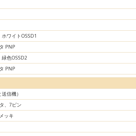
ホワイトOSSD1
 PNP
緑色OSSD2
 PNP
と送信機）
クタ、7ピン
メッキ