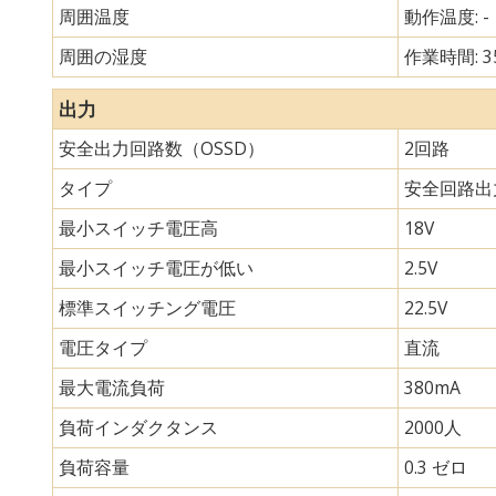
周囲温度
動作温度: -
周囲の湿度
作業時間: 3
出力
安全出力回路数（OSSD）
2回路
タイプ
安全回路出
最小スイッチ電圧高
18V
最小スイッチ電圧が低い
2.5V
標準スイッチング電圧
22.5V
電圧タイプ
直流
最大電流負荷
380mA
負荷インダクタンス
2000人
負荷容量
0.3 ゼロ