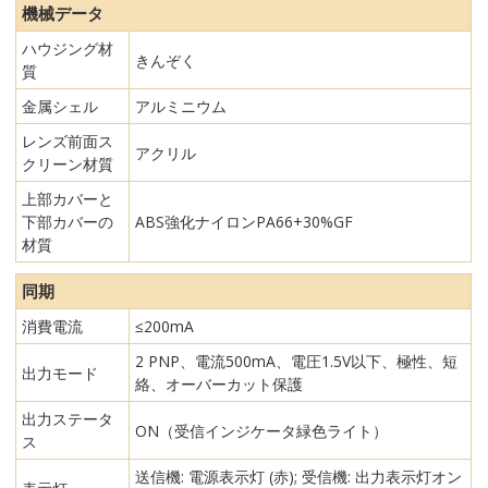
機械データ
ハウジング材
きんぞく
質
金属シェル
アルミニウム
レンズ前面ス
アクリル
クリーン材質
上部カバーと
下部カバーの
ABS強化ナイロンPA66+30%GF
材質
同期
消費電流
≤200mA
2 PNP、電流500mA、電圧1.5V以下、極性、短
出力モード
絡、オーバーカット保護
出力ステータ
ON（受信インジケータ緑色ライト）
ス
送信機: 電源表示灯 (赤); 受信機: 出力表示灯オン