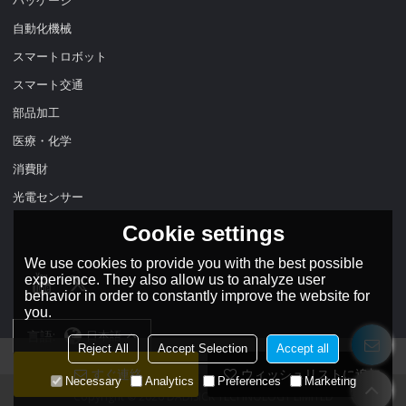
自動化機械
スマートロボット
スマート交通
部品加工
医療・化学
消費財
光電センサー
Cookie settings
We use cookies to provide you with the best possible
experience. They also allow us to analyze user
behavior in order to constantly improve the website for
you.
言語:
日本語
Reject All
Accept Selection
Accept all
すぐ連絡
ウィッシュリストに追加
Necessary
Analytics
Preferences
Marketing
Copyright © 2026
DADISICK TECHNOLOGY LIMITED