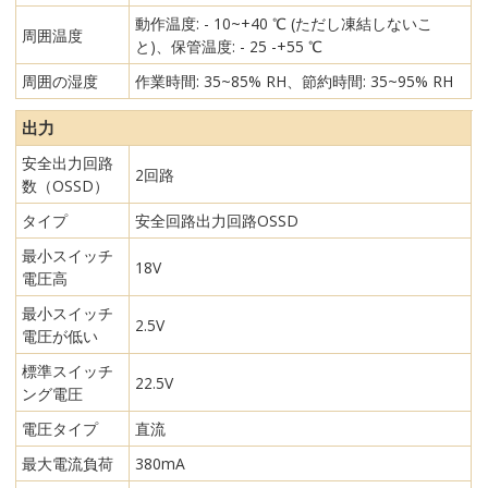
動作温度: - 10~+40 ℃ (ただし凍結しないこ
周囲温度
と)、保管温度: - 25 -+55 ℃
周囲の湿度
作業時間: 35~85% RH、節約時間: 35~95% RH
出力
安全出力回路
2回路
数（OSSD）
タイプ
安全回路出力回路OSSD
最小スイッチ
18V
電圧高
最小スイッチ
2.5V
電圧が低い
標準スイッチ
22.5V
ング電圧
電圧タイプ
直流
最大電流負荷
380mA