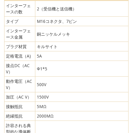
インターフェ
2（受信機と送信機）
ースの数
タイプ
M16コネクタ、7ピン
インターフェ
銅ニッケルメッキ
ース金属
プラグ材質
キルサイト
定格電流（A)
5A
接点DC（AC
Φ1*5
V）
動作電圧（AC
500V
V）
加圧（AC V）
1500V
接触抵抗
5MΩ
絶縁抵抗
2000MΩ
許容される典
型的な導体断