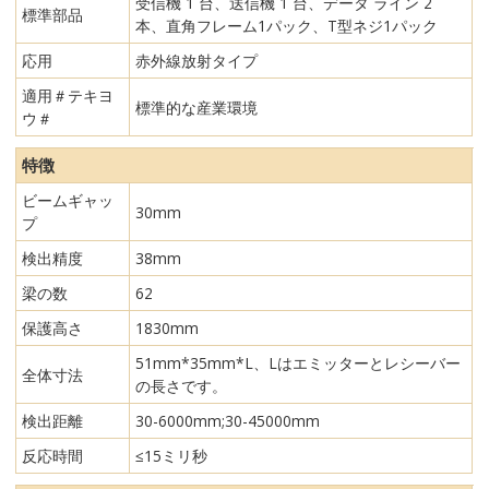
受信機 1 台、送信機 1 台、データ ライン 2
標準部品
本、直角フレーム1パック、T型ネジ1パック
応用
赤外線放射タイプ
適用＃テキヨ
標準的な産業環境
ウ＃
特徴
ビームギャッ
30mm
プ
検出精度
38mm
梁の数
62
保護高さ
1830mm
51mm*35mm*L、Lはエミッターとレシーバー
全体寸法
の長さです。
検出距離
30-6000mm;30-45000mm
反応時間
≤15ミリ秒