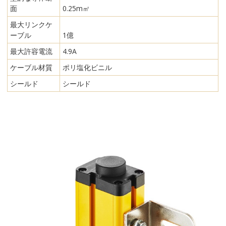
面
0.25m㎡
最大リンクケ
ーブル
1億
最大許容電流
4.9A
ケーブル材質
ポリ塩化ビニル
シールド
シールド