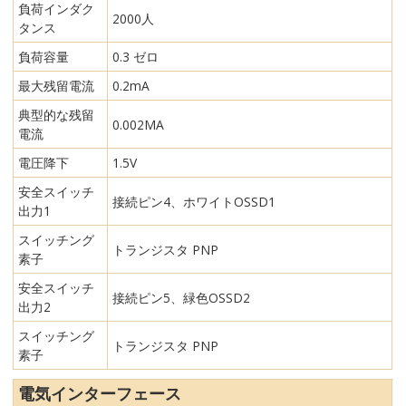
負荷インダク
2000人
タンス
負荷容量
0.3 ゼロ
最大残留電流
0.2mA
典型的な残留
0.002MA
電流
電圧降下
1.5V
安全スイッチ
接続ピン4、ホワイトOSSD1
出力1
スイッチング
トランジスタ PNP
素子
安全スイッチ
接続ピン5、緑色OSSD2
出力2
スイッチング
トランジスタ PNP
素子
電気インターフェース