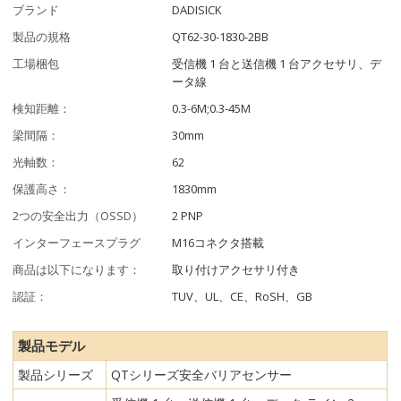
ブランド
DADISICK
製品の規格
QT62-30-1830-2BB
工場梱包
受信機 1 台と送信機 1 台アクセサリ、デ
ータ線
検知距離：
0.3-6M;0.3-45M
梁間隔：
30mm
光軸数：
62
保護高さ：
1830mm
2つの安全出力（OSSD）
2 PNP
インターフェースプラグ
M16コネクタ搭載
商品は以下になります：
取り付けアクセサリ付き
認証：
TUV、UL、CE、RoSH、GB
製品モデル
製品シリーズ
QTシリーズ安全バリアセンサー