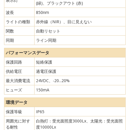
表示灯
(緑)、ブラックアウト (赤)
波長
850nm
ライトの種類
赤外線（NIR）、目に見えない
関数
自動リセット
同期
ライン同期
パフォーマンスデータ
保護回路
短絡保護
供給電圧
過電圧保護
最大消費電流
24VDC、-20...20%
ヒューズ
150mA
環境データ
保護等級
IP65
周囲光に対す
白熱灯：受光面照度3000Lx、太陽光：受光面照
る耐性
度10000Lx