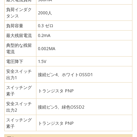
負荷インダク
2000人
タンス
負荷容量
0.3 ゼロ
最大残留電流
0.2mA
典型的な残留
0.002MA
電流
電圧降下
1.5V
安全スイッチ
接続ピン4、ホワイトOSSD1
出力1
スイッチング
トランジスタ PNP
素子
安全スイッチ
接続ピン5、緑色OSSD2
出力2
スイッチング
トランジスタ PNP
素子