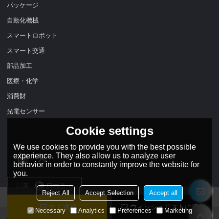
パッケージ
自動化機械
スマートロボット
スマート交通
部品加工
医療・化学
消費財
光電センサー
Cookie settings
We use cookies to provide you with the best possible
experience. They also allow us to analyze user
behavior in order to constantly improve the website for
you.
言語:
日本語
Reject All
Accept Selection
Accept all
すぐ連絡
ウィッシュリストに追加
Necessary
Analytics
Preferences
Marketing
Copyright © 2026
DADISICK TECHNOLOGY LIMITED