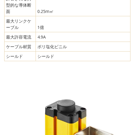
型的な導体断
面
0.25m㎡
最大リンクケ
ーブル
1億
最大許容電流
4.9A
ケーブル材質
ポリ塩化ビニル
シールド
シールド