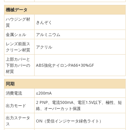
機械データ
ハウジング材
きんぞく
質
金属シェル
アルミニウム
レンズ前面ス
アクリル
クリーン材質
上部カバーと
下部カバーの
ABS強化ナイロンPA66+30%GF
材質
同期
消費電流
≤200mA
2 PNP、電流500mA、電圧1.5V以下、極性、短
出力モード
絡、オーバーカット保護
出力ステータ
ON（受信インジケータ緑色ライト）
ス