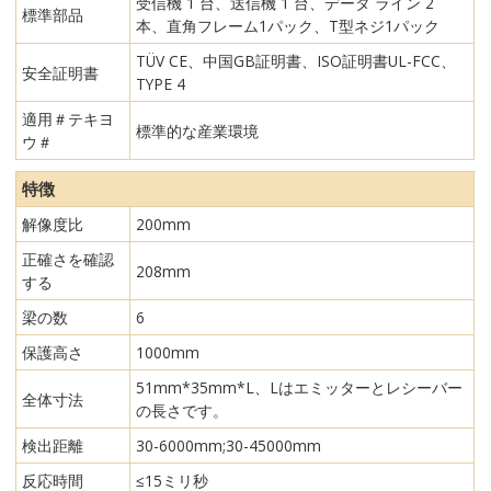
受信機 1 台、送信機 1 台、データ ライン 2
標準部品
本、直角フレーム1パック、T型ネジ1パック
TÜV CE、中国GB証明書、ISO証明書UL-FCC、
安全証明書
TYPE 4
適用＃テキヨ
標準的な産業環境
ウ＃
特徴
解像度比
200mm
正確さを確認
208mm
する
梁の数
6
保護高さ
1000mm
51mm*35mm*L、Lはエミッターとレシーバー
全体寸法
の長さです。
検出距離
30-6000mm;30-45000mm
反応時間
≤15ミリ秒