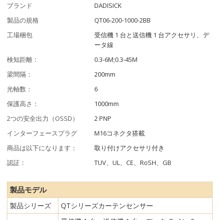
ブランド
DADISICK
製品の規格
QT06-200-1000-2BB
工場梱包
受信機 1 台と送信機 1 台アクセサリ、デ
ータ線
検知距離：
0.3-6M;0.3-45M
梁間隔：
200mm
光軸数：
6
保護高さ：
1000mm
2つの安全出力（OSSD）
2 PNP
インターフェースプラグ
M16コネクタ搭載
商品は以下になります：
取り付けアクセサリ付き
認証：
TUV、UL、CE、RoSH、GB
製品モデル
製品シリーズ
QTシリーズカーテンセンサー