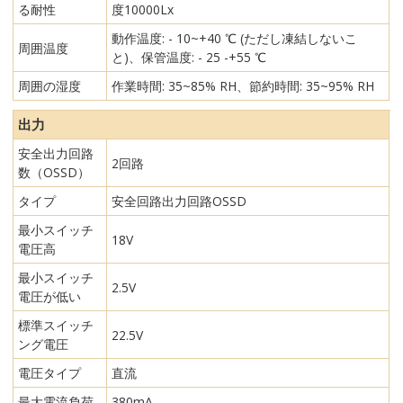
る耐性
度10000Lx
動作温度: - 10~+40 ℃ (ただし凍結しないこ
周囲温度
と)、保管温度: - 25 -+55 ℃
周囲の湿度
作業時間: 35~85% RH、節約時間: 35~95% RH
出力
安全出力回路
2回路
数（OSSD）
タイプ
安全回路出力回路OSSD
最小スイッチ
18V
電圧高
最小スイッチ
2.5V
電圧が低い
標準スイッチ
22.5V
ング電圧
電圧タイプ
直流
最大電流負荷
380mA