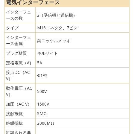
電気インターフェース
インターフェ
2（受信機と送信機）
ースの数
タイプ
M16コネクタ、7ピン
インターフェ
銅ニッケルメッキ
ース金属
プラグ材質
キルサイト
定格電流（A)
5A
接点DC（AC
Φ1*5
V）
動作電圧（AC
500V
V）
加圧（AC V）
1500V
接触抵抗
5MΩ
絶縁抵抗
2000MΩ
許容される典