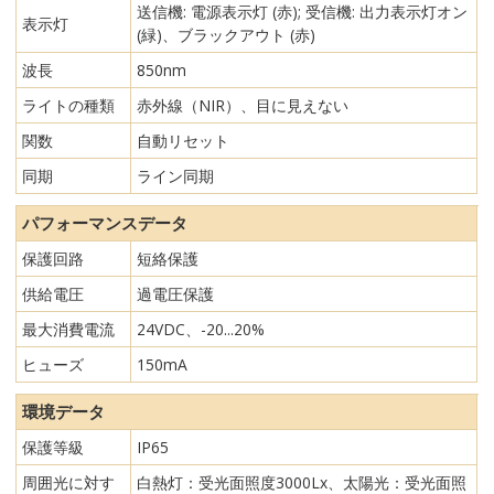
送信機: 電源表示灯 (赤); 受信機: 出力表示灯オン
表示灯
(緑)、ブラックアウト (赤)
波長
850nm
ライトの種類
赤外線（NIR）、目に見えない
関数
自動リセット
同期
ライン同期
パフォーマンスデータ
保護回路
短絡保護
供給電圧
過電圧保護
最大消費電流
24VDC、-20...20%
ヒューズ
150mA
環境データ
保護等級
IP65
周囲光に対す
白熱灯：受光面照度3000Lx、太陽光：受光面照