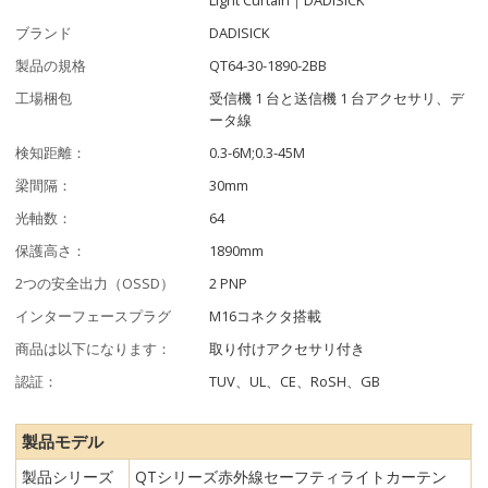
ブランド
DADISICK
製品の規格
QT64-30-1890-2BB
工場梱包
受信機 1 台と送信機 1 台アクセサリ、デ
ータ線
検知距離：
0.3-6M;0.3-45M
梁間隔：
30mm
光軸数：
64
保護高さ：
1890mm
2つの安全出力（OSSD）
2 PNP
インターフェースプラグ
M16コネクタ搭載
商品は以下になります：
取り付けアクセサリ付き
認証：
TUV、UL、CE、RoSH、GB
製品モデル
製品シリーズ
QTシリーズ赤外線セーフティライトカーテン