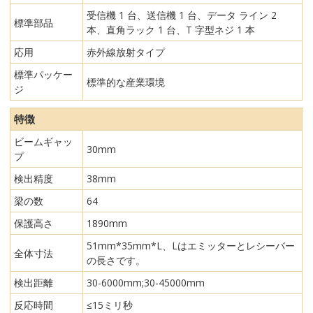
受信機 1 台、送信機 1 台、データ ライン 2
標準部品
本、直角ラック 1 台、T 字型ネジ 1 本
応用
赤外線放射タイプ
標準パッケー
標準的な産業環境
ジ
特徴
ビームギャッ
30mm
プ
検出精度
38mm
梁の数
64
保護高さ
1890mm
51mm*35mm*L、Lはエミッターとレシーバー
全体寸法
の長さです。
検出距離
30-6000mm;30-45000mm
反応時間
≤15ミリ秒