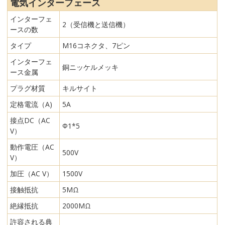
電気インターフェース
インターフェ
2（受信機と送信機）
ースの数
タイプ
M16コネクタ、7ピン
インターフェ
銅ニッケルメッキ
ース金属
プラグ材質
キルサイト
定格電流（A)
5A
接点DC（AC
Φ1*5
V）
動作電圧（AC
500V
V）
加圧（AC V）
1500V
接触抵抗
5MΩ
絶縁抵抗
2000MΩ
許容される典