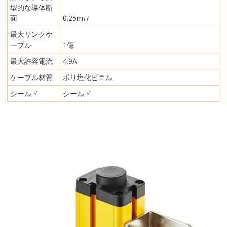
型的な導体断
面
0.25m㎡
最大リンクケ
ーブル
1億
最大許容電流
4.9A
ケーブル材質
ポリ塩化ビニル
シールド
シールド