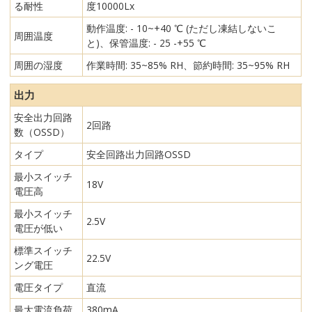
る耐性
度10000Lx
動作温度: - 10~+40 ℃ (ただし凍結しないこ
周囲温度
と)、保管温度: - 25 -+55 ℃
周囲の湿度
作業時間: 35~85% RH、節約時間: 35~95% RH
出力
安全出力回路
2回路
数（OSSD）
タイプ
安全回路出力回路OSSD
最小スイッチ
18V
電圧高
最小スイッチ
2.5V
電圧が低い
標準スイッチ
22.5V
ング電圧
電圧タイプ
直流
最大電流負荷
380mA