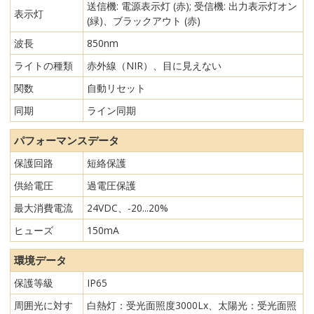
送信機: 電源表示灯 (赤); 受信機: 出力表示灯オン
表示灯
(緑)、ブラックアウト (赤)
波長
850nm
ライトの種類
赤外線（NIR）、目に見えない
関数
自動リセット
同期
ライン同期
パフォーマンスデータ
保護回路
短絡保護
供給電圧
過電圧保護
最大消費電流
24VDC、-20...20%
ヒューズ
150mA
環境データ
保護等級
IP65
周囲光に対す
白熱灯：受光面照度3000Lx、太陽光：受光面照