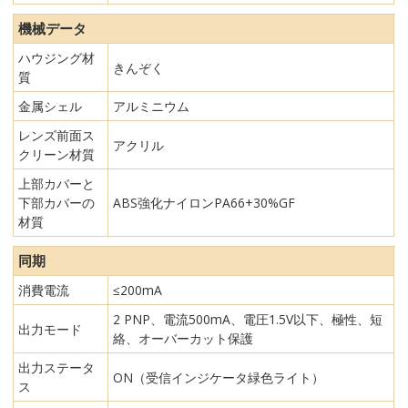
機械データ
ハウジング材
きんぞく
質
金属シェル
アルミニウム
レンズ前面ス
アクリル
クリーン材質
上部カバーと
下部カバーの
ABS強化ナイロンPA66+30%GF
材質
同期
消費電流
≤200mA
2 PNP、電流500mA、電圧1.5V以下、極性、短
出力モード
絡、オーバーカット保護
出力ステータ
ON（受信インジケータ緑色ライト）
ス