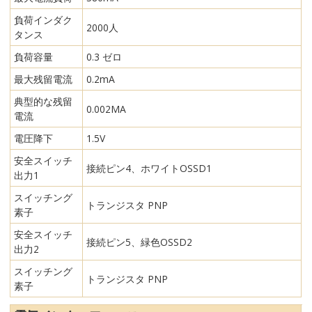
負荷インダク
2000人
タンス
負荷容量
0.3 ゼロ
最大残留電流
0.2mA
典型的な残留
0.002MA
電流
電圧降下
1.5V
安全スイッチ
接続ピン4、ホワイトOSSD1
出力1
スイッチング
トランジスタ PNP
素子
安全スイッチ
接続ピン5、緑色OSSD2
出力2
スイッチング
トランジスタ PNP
素子