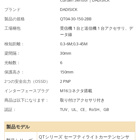
ブランド
DADISICK
製品の規格
QT04-30-150-2BB
工場梱包
受信機 1 台と送信機 1 台アクセサリ、デ
ータ線
検知距離：
0.3-6M;0.3-45M
梁間隔：
30mm
光軸数：
6
保護高さ：
150mm
2つの安全出力（OSSD）
2 PNP
インターフェースプラグ
M16コネクタ搭載
商品は以下になります：
取り付けアクセサリ付き
認証：
TUV、UL、CE、RoSH、GB
製品モデル
QTシリーズ セーフティライトカーテンセンサ