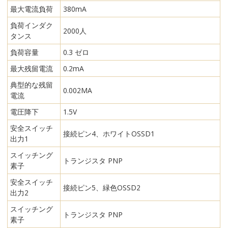
最大電流負荷
380mA
負荷インダク
2000人
タンス
負荷容量
0.3 ゼロ
最大残留電流
0.2mA
典型的な残留
0.002MA
電流
電圧降下
1.5V
安全スイッチ
接続ピン4、ホワイトOSSD1
出力1
スイッチング
トランジスタ PNP
素子
安全スイッチ
接続ピン5、緑色OSSD2
出力2
スイッチング
トランジスタ PNP
素子