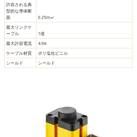
許容される典
型的な導体断
面
0.25m㎡
最大リンクケ
ーブル
1億
最大許容電流
4.9A
ケーブル材質
ポリ塩化ビニル
シールド
シールド