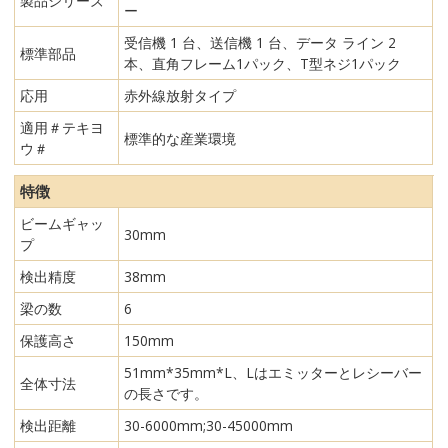
製品シリーズ
ー
受信機 1 台、送信機 1 台、データ ライン 2
標準部品
本、直角フレーム1パック、T型ネジ1パック
応用
赤外線放射タイプ
適用＃テキヨ
標準的な産業環境
ウ＃
特徴
ビームギャッ
30mm
プ
検出精度
38mm
梁の数
6
保護高さ
150mm
51mm*35mm*L、Lはエミッターとレシーバー
全体寸法
の長さです。
検出距離
30-6000mm;30-45000mm