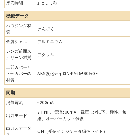
反応時間
≤15ミリ秒
機械データ
ハウジング材
きんぞく
質
金属シェル
アルミニウム
レンズ前面ス
アクリル
クリーン材質
上部カバーと
下部カバーの
ABS強化ナイロンPA66+30%GF
材質
同期
消費電流
≤200mA
2 PNP、電流500mA、電圧1.5V以下、極性、短
出力モード
絡、オーバーカット保護
出力ステータ
ON（受信インジケータ緑色ライト）
ス