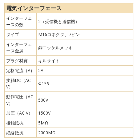
電気インターフェース
インターフェ
2（受信機と送信機）
ースの数
タイプ
M16コネクタ、7ピン
インターフェ
銅ニッケルメッキ
ース金属
プラグ材質
キルサイト
定格電流（A)
5A
接触DC（AC
Φ1*5
V）
動作電圧（AC
500V
V）
加圧（AC V）
1500V
接触抵抗
5MΩ
絶縁抵抗
2000MΩ