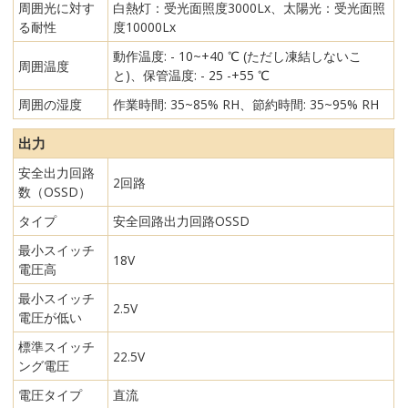
周囲光に対す
白熱灯：受光面照度3000Lx、太陽光：受光面照
る耐性
度10000Lx
動作温度: - 10~+40 ℃ (ただし凍結しないこ
周囲温度
と)、保管温度: - 25 -+55 ℃
周囲の湿度
作業時間: 35~85% RH、節約時間: 35~95% RH
出力
安全出力回路
2回路
数（OSSD）
タイプ
安全回路出力回路OSSD
最小スイッチ
18V
電圧高
最小スイッチ
2.5V
電圧が低い
標準スイッチ
22.5V
ング電圧
電圧タイプ
直流