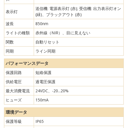
送信機: 電源表示灯 (赤); 受信機: 出力表示灯オン
表示灯
(緑)、ブラックアウト (赤)
波長
850nm
ライトの種類
赤外線（NIR）、目に見えない
関数
自動リセット
同期
ライン同期
パフォーマンスデータ
保護回路
短絡保護
供給電圧
過電圧保護
最大消費電流
24VDC、-20...20%
ヒューズ
150mA
環境データ
保護等級
IP65