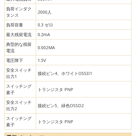
負荷インダク
2000人
タンス
負荷容量
0.3 ゼロ
最大残留電流
0.2mA
典型的な残留
0.002MA
電流
電圧降下
1.5V
安全スイッチ
接続ピン4、ホワイトOSSD1
出力1
スイッチング
トランジスタ PNP
素子
安全スイッチ
接続ピン5、緑色OSSD2
出力2
スイッチング
トランジスタ PNP
素子