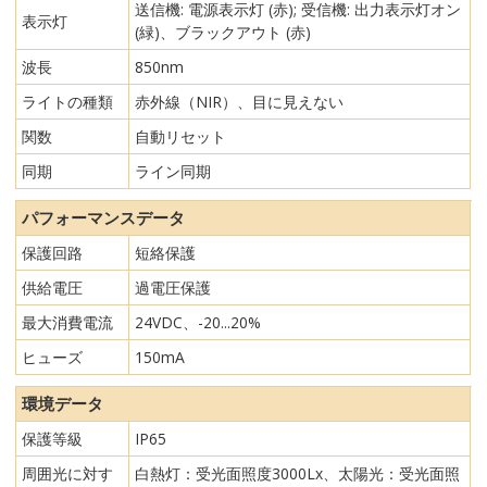
送信機: 電源表示灯 (赤); 受信機: 出力表示灯オン
表示灯
(緑)、ブラックアウト (赤)
波長
850nm
ライトの種類
赤外線（NIR）、目に見えない
関数
自動リセット
同期
ライン同期
パフォーマンスデータ
保護回路
短絡保護
供給電圧
過電圧保護
最大消費電流
24VDC、-20...20%
ヒューズ
150mA
環境データ
保護等級
IP65
周囲光に対す
白熱灯：受光面照度3000Lx、太陽光：受光面照