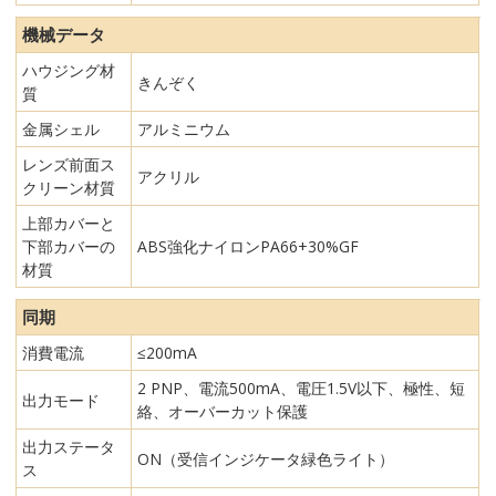
機械データ
ハウジング材
きんぞく
質
金属シェル
アルミニウム
レンズ前面ス
アクリル
クリーン材質
上部カバーと
下部カバーの
ABS強化ナイロンPA66+30%GF
材質
同期
消費電流
≤200mA
2 PNP、電流500mA、電圧1.5V以下、極性、短
出力モード
絡、オーバーカット保護
出力ステータ
ON（受信インジケータ緑色ライト）
ス