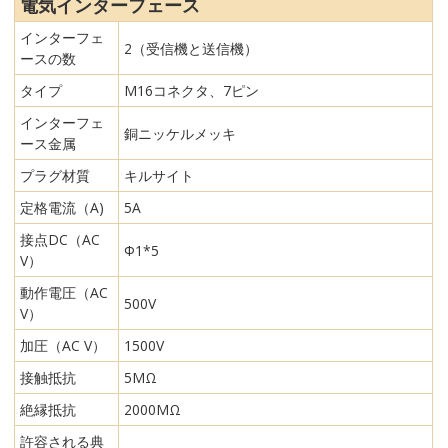
電気インターフェース
インターフェ
2（受信機と送信機）
ースの数
タイプ
M16コネクタ、7ピン
インターフェ
銅ニッケルメッキ
ース金属
プラグ材質
キルサイト
定格電流（A)
5A
接点DC（AC
Φ1*5
V）
動作電圧（AC
500V
V）
加圧（AC V）
1500V
接触抵抗
5MΩ
絶縁抵抗
2000MΩ
許容される典