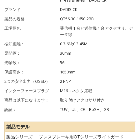
ブランド
DADISICK
製品の規格
QT56-30-1650-2BB
工場梱包
受信機 1 台と送信機 1 台アクセサリ、デ
ータ線
検知距離：
0.3-6M;0.3-45M
梁間隔：
30mm
光軸数：
56
保護高さ：
1650mm
2つの安全出力（OSSD）
2 PNP
インターフェースプラグ
M16コネクタ搭載
商品は以下になります：
取り付けアクセサリ付き
認証：
TUV、UL、CE、RoSH、GB
製品モデル
製品シリーズ
プレスブレーキ用QTシリーズライトガード