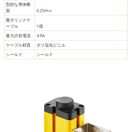
型的な導体断
面
0.25m㎡
最大リンクケ
ーブル
1億
最大許容電流
4.9A
ケーブル材質
ポリ塩化ビニル
シールド
シールド