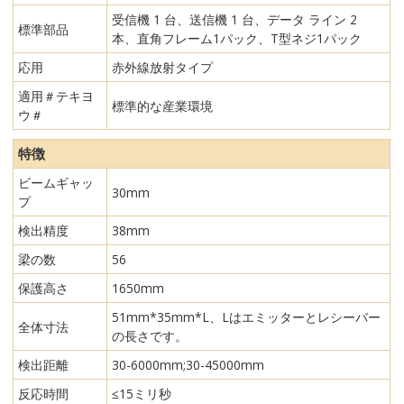
受信機 1 台、送信機 1 台、データ ライン 2
標準部品
本、直角フレーム1パック、T型ネジ1パック
応用
赤外線放射タイプ
適用＃テキヨ
標準的な産業環境
ウ＃
特徴
ビームギャッ
30mm
プ
検出精度
38mm
梁の数
56
保護高さ
1650mm
51mm*35mm*L、Lはエミッターとレシーバー
全体寸法
の長さです。
検出距離
30-6000mm;30-45000mm
反応時間
≤15ミリ秒