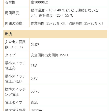
る耐性
度10000Lx
動作温度: - 10~+40 ℃ (ただし凍結しないこ
周囲温度
と)、保管温度: - 25 -+55 ℃
周囲の湿度
作業時間: 35~85% RH、節約時間: 35~95% RH
出力
安全出力回路
2回路
数（OSSD）
タイプ
安全回路出力回路OSSD
最小スイッチ
18V
電圧高
最小スイッチ
2.5V
電圧が低い
標準スイッチ
22.5V
ング電圧
電圧タイプ
直流
最大電流負荷
380mA