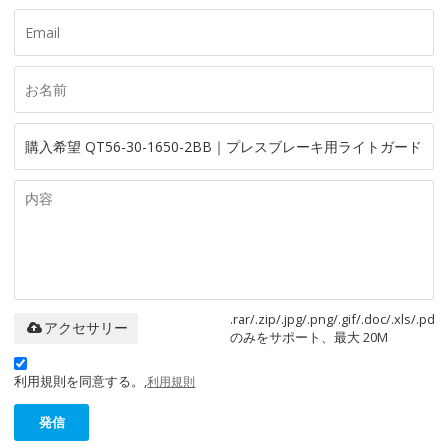
.rar/.zip/.jpg/.png/.gif/.doc/.xls/.pdf
アクセサリー
のみをサポート、最大 20M
利用規則を同意する。,
利用規則
発信