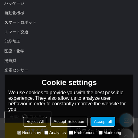
パッケージ
自動化機械
スマートロボット
スマート交通
部品加工
医療・化学
消費財
光電センサー
Cookie settings
We use cookies to provide you with the best possible
experience. They also allow us to analyze user
behavior in order to constantly improve the website for
you.
言語:
日本語
Reject All
Accept Selection
Accept all
すぐ連絡
ウィッシュリストに追加
Necessary
Analytics
Preferences
Marketing
Copyright © 2026
DADISICK TECHNOLOGY LIMITED