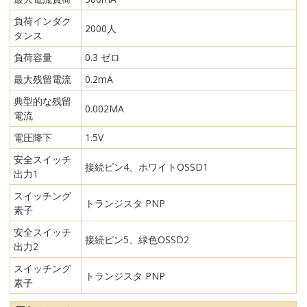
負荷インダク
2000人
タンス
負荷容量
0.3 ゼロ
最大残留電流
0.2mA
典型的な残留
0.002MA
電流
電圧降下
1.5V
安全スイッチ
接続ピン4、ホワイトOSSD1
出力1
スイッチング
トランジスタ PNP
素子
安全スイッチ
接続ピン5、緑色OSSD2
出力2
スイッチング
トランジスタ PNP
素子