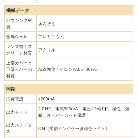
機械データ
ハウジング材
きんぞく
質
金属シェル
アルミニウム
レンズ前面ス
アクリル
クリーン材質
上部カバーと
下部カバーの
ABS強化ナイロンPA66+30%GF
材質
同期
消費電流
≤200mA
2 PNP、電流500mA、電圧1.5V以下、極性、短
出力モード
絡、オーバーカット保護
出力ステータ
ON（受信インジケータ緑色ライト）
ス