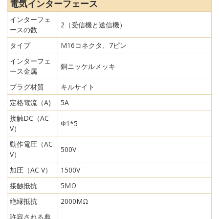
電気インターフェース
インターフェ
2（受信機と送信機）
ースの数
タイプ
M16コネクタ、7ピン
インターフェ
銅ニッケルメッキ
ース金属
プラグ材質
キルサイト
定格電流（A)
5A
接触DC（AC
Φ1*5
V）
動作電圧（AC
500V
V）
加圧（AC V）
1500V
接触抵抗
5MΩ
絶縁抵抗
2000MΩ
許容される典