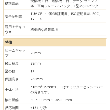
受信機 1 台、送信機 1 台、データ ライン 2
標準部品
本、直角フレーム1パック、T型ネジ1パック
TÜV CE、中国GB証明書、ISO証明書UL-FCC、
安全証明書
TYPE 4
適用＃テキヨ
標準的な産業環境
ウ＃
特徴
ビームギャッ
20mm
プ
検出精度
28mm
梁の数
14
保護高さ
260mm
51mm*35mm*L、Lはエミッターとレシーバー
全体寸法
の長さです。
検出距離
30-6000mm;30-45000mm
反応時間
≤15ミリ秒