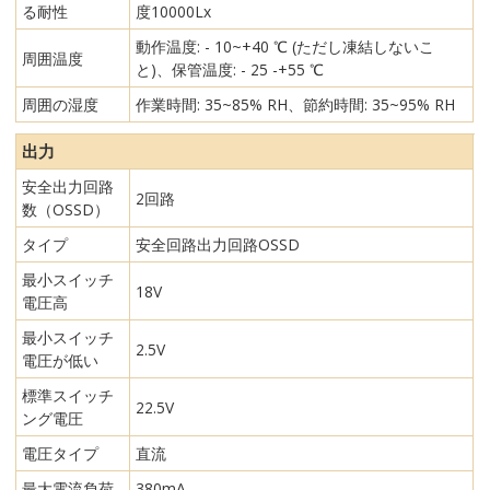
る耐性
度10000Lx
動作温度: - 10~+40 ℃ (ただし凍結しないこ
周囲温度
と)、保管温度: - 25 -+55 ℃
周囲の湿度
作業時間: 35~85% RH、節約時間: 35~95% RH
出力
安全出力回路
2回路
数（OSSD）
タイプ
安全回路出力回路OSSD
最小スイッチ
18V
電圧高
最小スイッチ
2.5V
電圧が低い
標準スイッチ
22.5V
ング電圧
電圧タイプ
直流
最大電流負荷
380mA