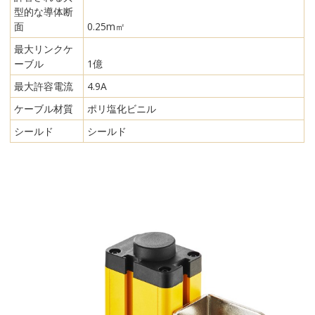
型的な導体断
面
0.25m㎡
最大リンクケ
ーブル
1億
最大許容電流
4.9A
ケーブル材質
ポリ塩化ビニル
シールド
シールド