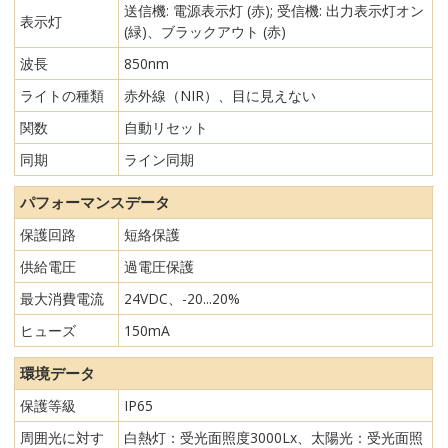
送信機: 電源表示灯 (赤); 受信機: 出力表示灯オン
表示灯
(緑)、ブラックアウト (赤)
波長
850nm
ライトの種類
赤外線（NIR）、目に見えない
関数
自動リセット
同期
ライン同期
パフォーマンスデータ
保護回路
短絡保護
供給電圧
過電圧保護
最大消費電流
24VDC、-20...20%
ヒューズ
150mA
環境データ
保護等級
IP65
周囲光に対す
白熱灯：受光面照度3000Lx、太陽光：受光面照