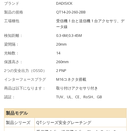
ブランド
DADISICK
製品の規格
QT14-20-260-2BB
工場梱包
受信機 1 台と送信機 1 台アクセサリ、デ
ータ線
検知距離：
0.3-6M;0.3-45M
梁間隔：
20mm
光軸数：
14
保護高さ：
260mm
2つの安全出力（OSSD）
2 PNP
インターフェースプラグ
M16コネクタ搭載
商品は以下になります：
取り付けアクセサリ付き
認証：
TUV、UL、CE、RoSH、GB
製品モデル
製品シリーズ
QTシリーズ安全グレーチング