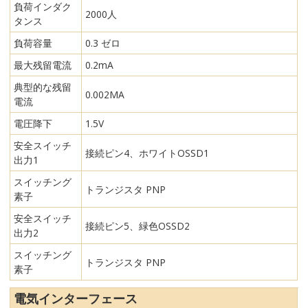
負荷インダク
2000人
タンス
負荷容量
0.3 ゼロ
最大残留電流
0.2mA
典型的な残留
0.002MA
電流
電圧降下
1.5V
安全スイッチ
接続ピン4、ホワイトOSSD1
出力1
スイッチング
トランジスタ PNP
素子
安全スイッチ
接続ピン5、緑色OSSD2
出力2
スイッチング
トランジスタ PNP
素子
電気インターフェース