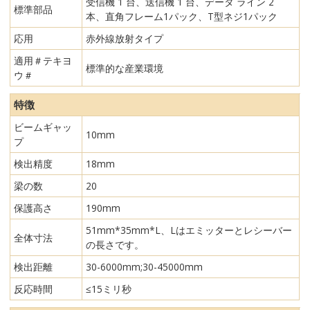
受信機 1 台、送信機 1 台、データ ライン 2
標準部品
本、直角フレーム1パック、T型ネジ1パック
応用
赤外線放射タイプ
適用＃テキヨ
標準的な産業環境
ウ＃
特徴
ビームギャッ
10mm
プ
検出精度
18mm
梁の数
20
保護高さ
190mm
51mm*35mm*L、Lはエミッターとレシーバー
全体寸法
の長さです。
検出距離
30-6000mm;30-45000mm
反応時間
≤15ミリ秒