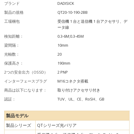
ブランド
DADISICK
製品の規格
QT20-10-190-2BB
工場梱包
受信機 1 台と送信機 1 台アクセサリ、デ
ータ線
検知距離：
0.3-6M;0.3-45M
梁間隔：
10mm
光軸数：
20
保護高さ：
190mm
2つの安全出力（OSSD）
2 PNP
インターフェースプラグ
M16コネクタ搭載
商品は以下になります：
取り付けアクセサリ付き
認証：
TUV、UL、CE、RoSH、GB
製品モデル
製品シリーズ
QTシリーズ光バリア