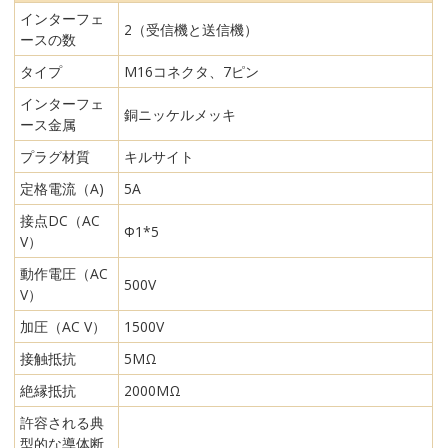
インターフェ
2（受信機と送信機）
ースの数
タイプ
M16コネクタ、7ピン
インターフェ
銅ニッケルメッキ
ース金属
プラグ材質
キルサイト
定格電流（A)
5A
接点DC（AC
Φ1*5
V）
動作電圧（AC
500V
V）
加圧（AC V）
1500V
接触抵抗
5MΩ
絶縁抵抗
2000MΩ
許容される典
型的な導体断