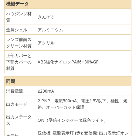
機械データ
ハウジング材
きんぞく
質
金属シェル
アルミニウム
レンズ前面ス
アクリル
クリーン材質
上部カバーと
下部カバーの
ABS強化ナイロンPA66+30%GF
材質
同期
消費電流
≤200mA
2 PNP、電流500mA、電圧1.5V以下、極性、短
出力モード
絡、オーバーカット保護
出力ステータ
ON（受信インジケータ緑色ライト）
ス
送信機: 電源表示灯 (赤); 受信機: 出力表示灯オン