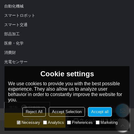
自動化機械
スマートロボット
スマート交通
部品加工
医療・化学
消費財
光電センサー
Cookie settings
We use cookies to provide you with the best possible
experience. They also allow us to analyze user
behavior in order to constantly improve the website for
you.
言語:
日本語
Reject All
Accept Selection
Accept all
すぐ連絡
ウィッシュリストに追加
Necessary
Analytics
Preferences
Marketing
Copyright © 2026
DADISICK TECHNOLOGY LIMITED