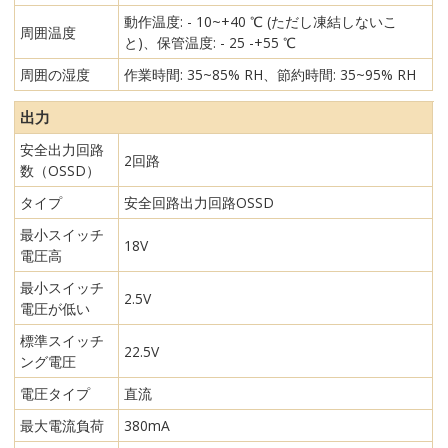
動作温度: - 10~+40 ℃ (ただし凍結しないこ
周囲温度
と)、保管温度: - 25 -+55 ℃
周囲の湿度
作業時間: 35~85% RH、節約時間: 35~95% RH
出力
安全出力回路
2回路
数（OSSD）
タイプ
安全回路出力回路OSSD
最小スイッチ
18V
電圧高
最小スイッチ
2.5V
電圧が低い
標準スイッチ
22.5V
ング電圧
電圧タイプ
直流
最大電流負荷
380mA