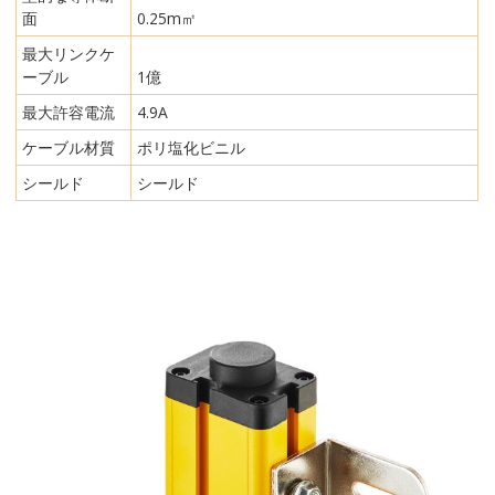
面
0.25m㎡
最大リンクケ
ーブル
1億
最大許容電流
4.9A
ケーブル材質
ポリ塩化ビニル
シールド
シールド