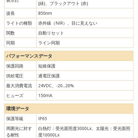
表示灯
(緑)、ブラックアウト (赤)
波長
850nm
ライトの種類
赤外線（NIR）、目に見えない
関数
自動リセット
同期
ライン同期
パフォーマンスデータ
保護回路
短絡保護
供給電圧
過電圧保護
最大消費電流
24VDC、-20...20%
ヒューズ
150mA
環境データ
保護等級
IP65
周囲光に対す
白熱灯：受光面照度3000Lx、太陽光：受光面照
る耐性
度10000Lx