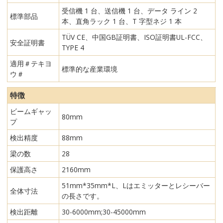
受信機 1 台、送信機 1 台、データ ライン 2
標準部品
本、直角ラック 1 台、T 字型ネジ 1 本
TÜV CE、中国GB証明書、ISO証明書UL-FCC、
安全証明書
TYPE 4
適用＃テキヨ
標準的な産業環境
ウ＃
特徴
ビームギャッ
80mm
プ
検出精度
88mm
梁の数
28
保護高さ
2160mm
51mm*35mm*L、Lはエミッターとレシーバー
全体寸法
の長さです。
検出距離
30-6000mm;30-45000mm