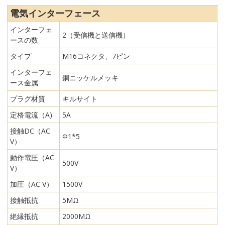
電気インターフェース
インターフェ
2（受信機と送信機）
ースの数
タイプ
M16コネクタ、7ピン
インターフェ
銅ニッケルメッキ
ース金属
プラグ材質
キルサイト
定格電流（A)
5A
接触DC（AC
Φ1*5
V）
動作電圧（AC
500V
V）
加圧（AC V）
1500V
接触抵抗
5MΩ
絶縁抵抗
2000MΩ