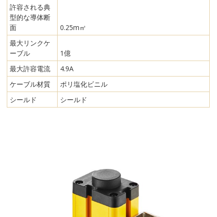
許容される典
型的な導体断
面
0.25m㎡
最大リンクケ
ーブル
1億
最大許容電流
4.9A
ケーブル材質
ポリ塩化ビニル
シールド
シールド