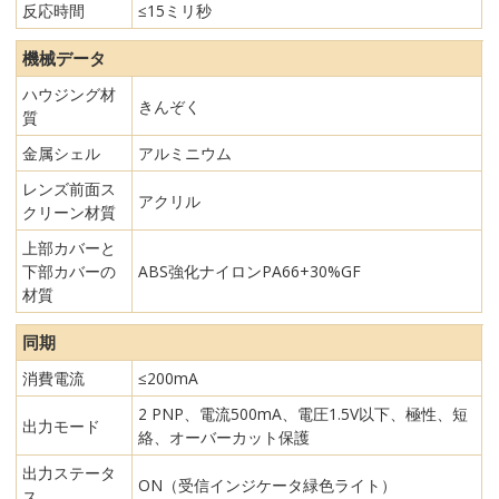
反応時間
≤15ミリ秒
機械データ
ハウジング材
きんぞく
質
金属シェル
アルミニウム
レンズ前面ス
アクリル
クリーン材質
上部カバーと
下部カバーの
ABS強化ナイロンPA66+30%GF
材質
同期
消費電流
≤200mA
2 PNP、電流500mA、電圧1.5V以下、極性、短
出力モード
絡、オーバーカット保護
出力ステータ
ON（受信インジケータ緑色ライト）
ス