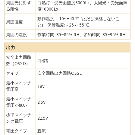
周囲光に対す
白熱灯：受光面照度3000Lx、太陽光：受光面照
る耐性
度10000Lx
動作温度: - 10~+40 ℃ (ただし凍結しないこ
周囲温度
と)、保管温度: - 25 -+55 ℃
周囲の湿度
作業時間: 35~85% RH、節約時間: 35~95% RH
出力
安全出力回路
2回路
数（OSSD）
タイプ
安全回路出力回路OSSD
最小スイッチ
18V
電圧高
最小スイッチ
2.5V
電圧が低い
標準スイッチ
22.5V
ング電圧
電圧タイプ
直流