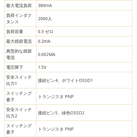
最大電流負荷
380mA
負荷インダク
2000人
タンス
負荷容量
0.3 ゼロ
最大残留電流
0.2mA
典型的な残留
0.002MA
電流
電圧降下
1.5V
安全スイッチ
接続ピン4、ホワイトOSSD1
出力1
スイッチング
トランジスタ PNP
素子
安全スイッチ
接続ピン5、緑色OSSD2
出力2
スイッチング
トランジスタ PNP
素子