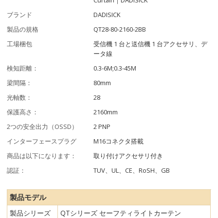
ブランド
DADISICK
製品の規格
QT28-80-2160-2BB
工場梱包
受信機 1 台と送信機 1 台アクセサリ、デ
ータ線
検知距離：
0.3-6M;0.3-45M
梁間隔：
80mm
光軸数：
28
保護高さ：
2160mm
2つの安全出力（OSSD）
2 PNP
インターフェースプラグ
M16コネクタ搭載
商品は以下になります：
取り付けアクセサリ付き
認証：
TUV、UL、CE、RoSH、GB
製品モデル
製品シリーズ
QTシリーズ セーフティライトカーテン