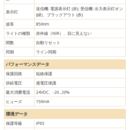
送信機: 電源表示灯 (赤); 受信機: 出力表示灯オン
表示灯
(緑)、ブラックアウト (赤)
波長
850nm
ライトの種類
赤外線（NIR）、目に見えない
関数
自動リセット
同期
ライン同期
パフォーマンスデータ
保護回路
短絡保護
供給電圧
過電圧保護
最大消費電流
24VDC、-20...20%
ヒューズ
150mA
環境データ
保護等級
IP65