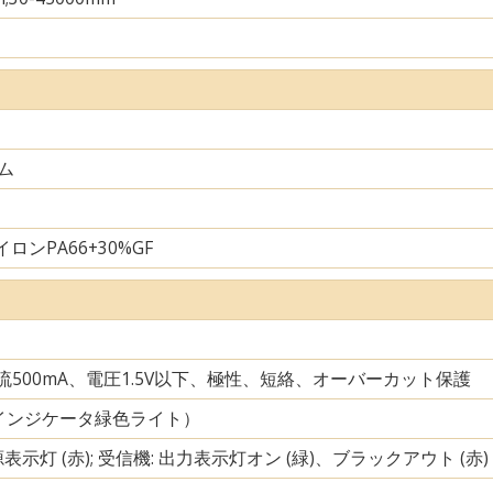
ム
ロンPA66+30%GF
電流500mA、電圧1.5V以下、極性、短絡、オーバーカット保護
インジケータ緑色ライト）
源表示灯 (赤); 受信機: 出力表示灯オン (緑)、ブラックアウト (赤)