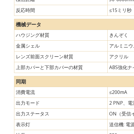
反応時間
≤15ミリ秒
機械データ
ハウジング材質
きんぞく
金属シェル
アルミニウ
レンズ前面スクリーン材質
アクリル
上部カバーと下部カバーの材質
ABS強化ナイ
同期
消費電流
≤200mA
出力モード
2 PNP、
出力ステータス
ON（受信
表示灯
送信機: 電