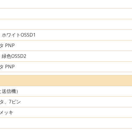
ホワイトOSSD1
 PNP
緑色OSSD2
 PNP
と送信機）
クタ、7ピン
メッキ