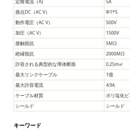
定格電流（A)
5A
接点DC（AC V）
Φ1*5
動作電圧（AC V）
500V
加圧（AC V）
1500V
接触抵抗
5MΩ
絶縁抵抗
2000MΩ
許容される典型的な導体断面
0.25m㎡
最大リンクケーブル
1億
最大許容電流
4.9A
ケーブル材質
ポリ塩化ビ
シールド
シールド
キーワード