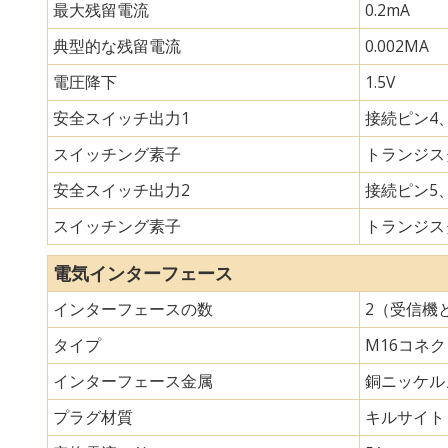
最大残留電流
0.2mA
典型的な残留電流
0.002MA
電圧降下
1.5V
安全スイッチ出力1
接続ピン4、
スイッチング素子
トランジスタ
安全スイッチ出力2
接続ピン5、
スイッチング素子
トランジスタ
電気インターフェース
インターフェースの数
2（受信機
タイプ
M16コネ
インターフェース金属
銅ニッケル
プラグ材質
キルサイト