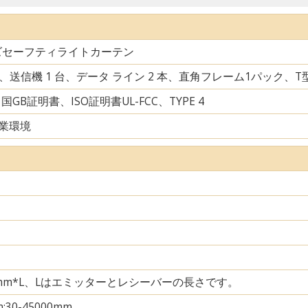
ズセーフティライトカーテン
台、送信機 1 台、データ ライン 2 本、直角フレーム1パック、
中国GB証明書、ISO証明書UL-FCC、TYPE 4
業環境
35mm*L、Lはエミッターとレシーバーの長さです。
m;30-45000mm