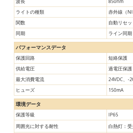
波長
850nm
ライトの種類
赤外線（N
関数
自動リセッ
同期
ライン同期
パフォーマンスデータ
保護回路
短絡保護
供給電圧
過電圧保護
最大消費電流
24VDC、-20
ヒューズ
150mA
環境データ
保護等級
IP65
周囲光に対する耐性
白熱灯：受光