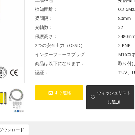
工場梱包
受信機 
検知距離：
0.3-6M;
梁間隔：
80mm
光軸数：
32
保護高さ：
2480m
2つの安全出力（OSSD）
2 PNP
インターフェースプラグ
M16コ
商品は以下になります：
取り付
認証：
TUV、U
すぐ連絡
ウィッシュリスト
に追加
ダウンロード