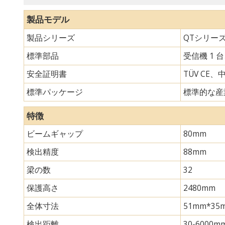
製品モデル
製品シリーズ
QTシリー
標準部品
受信機 1 
安全証明書
TÜV CE、
標準パッケージ
標準的な産
特徴
ビームギャップ
80mm
検出精度
88mm
梁の数
32
保護高さ
2480mm
全体寸法
51mm*
検出距離
30-6000m