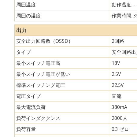
周囲温度
動作温度: -
周囲の湿度
作業時間: 3
出力
安全出力回路数（OSSD）
2回路
タイプ
安全回路出
最小スイッチ電圧高
18V
最小スイッチ電圧が低い
2.5V
標準スイッチング電圧
22.5V
電圧タイプ
直流
最大電流負荷
380mA
負荷インダクタンス
2000人
負荷容量
0.3 ゼロ