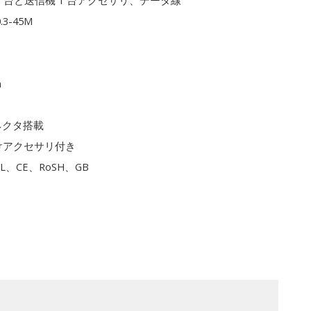
1 台と送信機 1 台アクセサリ、データ線
0.3-45M
m
ネクタ搭載
けアクセサリ付き
L、CE、RoSH、GB