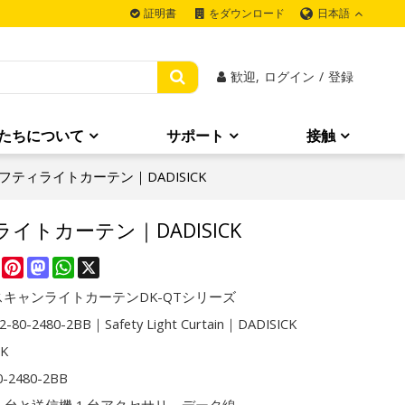
日本語
証明書
をダウンロード
歓迎,
ログイン
/
登録
たちについて
サポート
接触
｜セーフティライトカーテン｜DADISICK
ィライトカーテン｜DADISICK
re
Facebook
Pinterest
Mastodon
WhatsApp
X
キャンライトカーテンDK-QTシリーズ
-80-2480-2BB｜Safety Light Curtain｜DADISICK
CK
0-2480-2BB