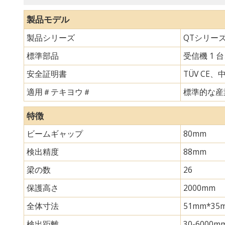
製品モデル
製品シリーズ
QTシリー
標準部品
受信機 1 
安全証明書
TÜV CE、
適用＃テキヨウ＃
標準的な産
特徴
ビームギャップ
80mm
検出精度
88mm
梁の数
26
保護高さ
2000mm
全体寸法
51mm*
検出距離
30-6000m