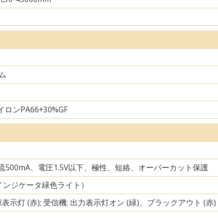
ム
ロンPA66+30%GF
電流500mA、電圧1.5V以下、極性、短絡、オーバーカット保護
インジケータ緑色ライト）
源表示灯 (赤); 受信機: 出力表示灯オン (緑)、ブラックアウト (赤)