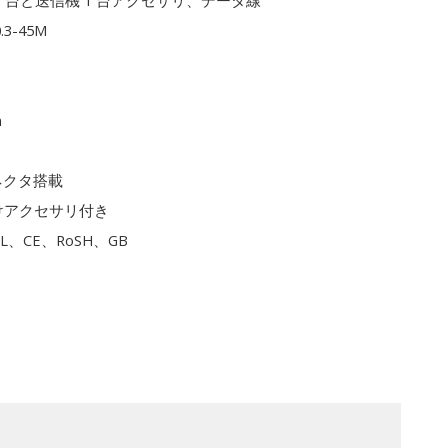
1 台と送信機 1 台アクセサリ、データ線
0.3-45M
m
ネクタ搭載
けアクセサリ付き
L、CE、RoSH、GB