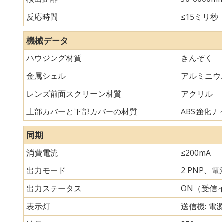
反応時間
≤15ミリ秒
機械データ
ハウジング材質
きんぞく
金属シェル
アルミニウ
レンズ前面スクリーン材質
アクリル
上部カバーと下部カバーの材質
ABS強化ナイ
同期
消費電流
≤200mA
出力モード
2 PNP、
出力ステータス
ON（受信
表示灯
送信機: 電