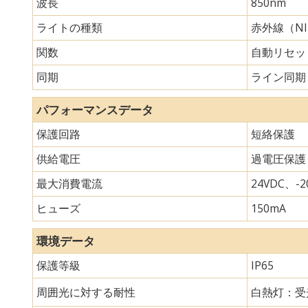
波長
850nm
ライトの種類
赤外線（N
関数
自動リセッ
同期
ライン同期
パフォーマンスデータ
保護回路
短絡保護
供給電圧
過電圧保護
最大消費電流
24VDC、-20
ヒューズ
150mA
環境データ
保護等級
IP65
周囲光に対する耐性
白熱灯：受光