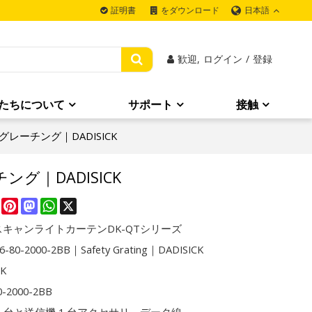
日本語
証明書
をダウンロード
歓迎,
ログイン
/
登録
たちについて
サポート
接触
安全グレーチング｜DADISICK
チング｜DADISICK
re
Facebook
Pinterest
Mastodon
WhatsApp
X
キャンライトカーテンDK-QTシリーズ
6-80-2000-2BB｜Safety Grating｜DADISICK
CK
0-2000-2BB