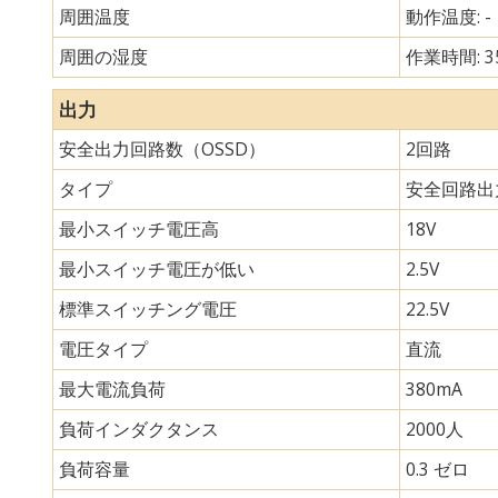
周囲温度
動作温度: -
周囲の湿度
作業時間: 3
出力
安全出力回路数（OSSD）
2回路
タイプ
安全回路出
最小スイッチ電圧高
18V
最小スイッチ電圧が低い
2.5V
標準スイッチング電圧
22.5V
電圧タイプ
直流
最大電流負荷
380mA
負荷インダクタンス
2000人
負荷容量
0.3 ゼロ