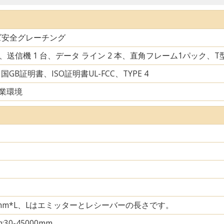
ズ安全グレーチング
台、送信機 1 台、データ ライン 2 本、直角フレーム1パック、
中国GB証明書、ISO証明書UL-FCC、TYPE 4
業環境
35mm*L、Lはエミッターとレシーバーの長さです。
m;30-45000mm