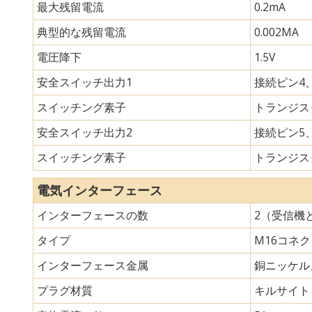
最大残留電流
0.2mA
典型的な残留電流
0.002MA
電圧降下
1.5V
安全スイッチ出力1
接続ピン4、
スイッチング素子
トランジスタ
安全スイッチ出力2
接続ピン5、
スイッチング素子
トランジスタ
電気インターフェース
インターフェースの数
2（受信機
タイプ
M16コネ
インターフェース金属
銅ニッケル
プラグ材質
キルサイト