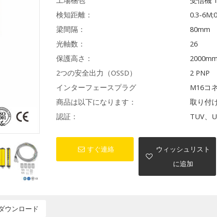
工場梱包
受信機 
検知距離：
0.3-6M;
梁間隔：
80mm
光軸数：
26
保護高さ：
2000m
2つの安全出力（OSSD）
2 PNP
インターフェースプラグ
M16コ
商品は以下になります：
取り付
認証：
TUV、U
すぐ連絡
ウィッシュリスト
に追加
ダウンロード