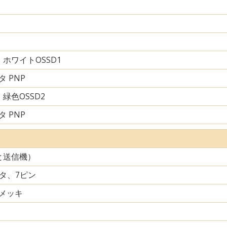
ホワイトOSSD1
 PNP
緑色OSSD2
 PNP
と送信機）
クタ、7ピン
メッキ