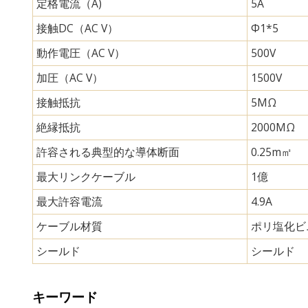
定格電流（A)
5A
接触DC（AC V）
Φ1*5
動作電圧（AC V）
500V
加圧（AC V）
1500V
接触抵抗
5MΩ
絶縁抵抗
2000MΩ
許容される典型的な導体断面
0.25m㎡
最大リンクケーブル
1億
最大許容電流
4.9A
ケーブル材質
ポリ塩化ビ
シールド
シールド
キーワード