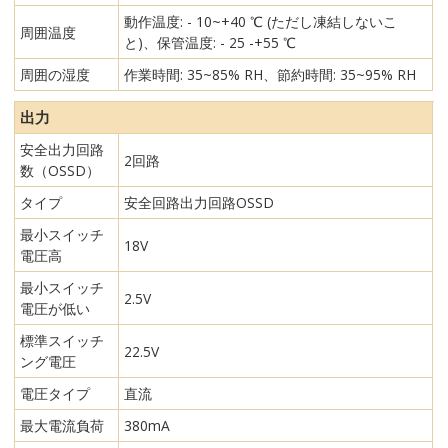
動作温度: - 10~+40 ℃ (ただし凍結しないこ
周囲温度
と)、保管温度: - 25 -+55 ℃
周囲の湿度
作業時間: 35~85% RH、節約時間: 35~95% RH
出力
安全出力回路
2回路
数（OSSD）
タイプ
安全回路出力回路OSSD
最小スイッチ
18V
電圧高
最小スイッチ
2.5V
電圧が低い
標準スイッチ
22.5V
ング電圧
電圧タイプ
直流
最大電流負荷
380mA