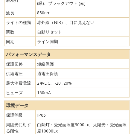
表示灯
(緑)、ブラックアウト (赤)
波長
850nm
ライトの種類
赤外線（NIR）、目に見えない
関数
自動リセット
同期
ライン同期
パフォーマンスデータ
保護回路
短絡保護
供給電圧
過電圧保護
最大消費電流
24VDC、-20...20%
ヒューズ
150mA
環境データ
保護等級
IP65
周囲光に対す
白熱灯：受光面照度3000Lx、太陽光：受光面照
る耐性
度10000Lx