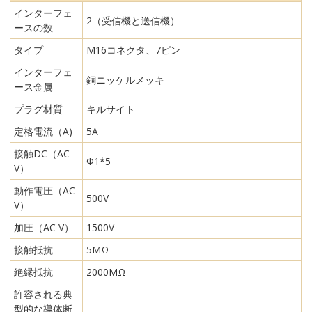
インターフェ
2（受信機と送信機）
ースの数
タイプ
M16コネクタ、7ピン
インターフェ
銅ニッケルメッキ
ース金属
プラグ材質
キルサイト
定格電流（A)
5A
接触DC（AC
Φ1*5
V）
動作電圧（AC
500V
V）
加圧（AC V）
1500V
接触抵抗
5MΩ
絶縁抵抗
2000MΩ
許容される典
型的な導体断