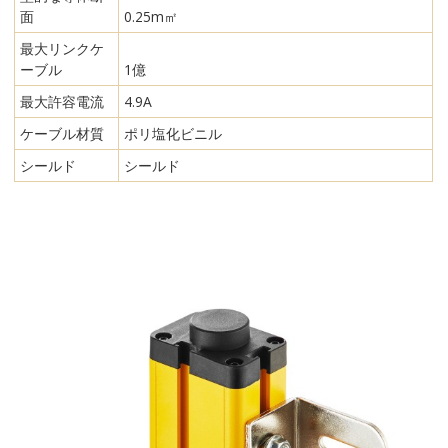
面
0.25m㎡
最大リンクケ
ーブル
1億
最大許容電流
4.9A
ケーブル材質
ポリ塩化ビニル
シールド
シールド