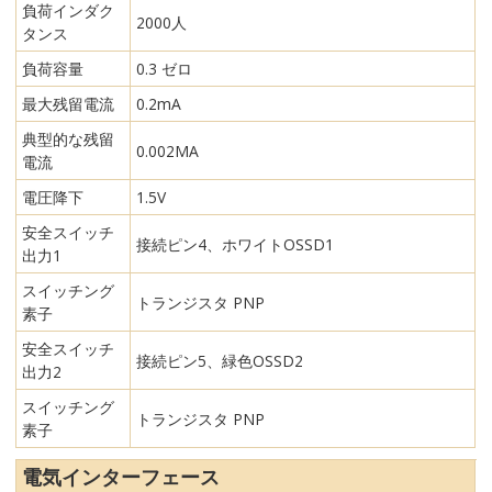
負荷インダク
2000人
タンス
負荷容量
0.3 ゼロ
最大残留電流
0.2mA
典型的な残留
0.002MA
電流
電圧降下
1.5V
安全スイッチ
接続ピン4、ホワイトOSSD1
出力1
スイッチング
トランジスタ PNP
素子
安全スイッチ
接続ピン5、緑色OSSD2
出力2
スイッチング
トランジスタ PNP
素子
電気インターフェース