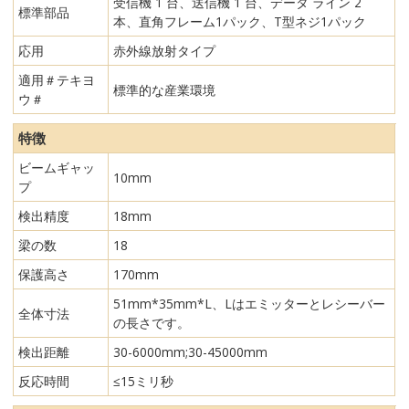
受信機 1 台、送信機 1 台、データ ライン 2
標準部品
本、直角フレーム1パック、T型ネジ1パック
応用
赤外線放射タイプ
適用＃テキヨ
標準的な産業環境
ウ＃
特徴
ビームギャッ
10mm
プ
検出精度
18mm
梁の数
18
保護高さ
170mm
51mm*35mm*L、Lはエミッターとレシーバー
全体寸法
の長さです。
検出距離
30-6000mm;30-45000mm
反応時間
≤15ミリ秒