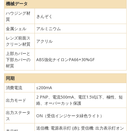
機械データ
ハウジング材
きんぞく
質
金属シェル
アルミニウム
レンズ前面ス
アクリル
クリーン材質
上部カバーと
下部カバーの
ABS強化ナイロンPA66+30%GF
材質
同期
消費電流
≤200mA
2 PNP、電流500mA、電圧1.5V以下、極性、短
出力モード
絡、オーバーカット保護
出力ステータ
ON（受信インジケータ緑色ライト）
ス
送信機: 電源表示灯 (赤); 受信機: 出力表示灯オン