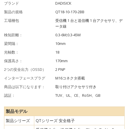
ブランド
DADISICK
製品の規格
QT18-10-170-2BB
工場梱包
受信機 1 台と送信機 1 台アクセサリ、デ
ータ線
検知距離：
0.3-6M;0.3-45M
梁間隔：
10mm
光軸数：
18
保護高さ：
170mm
2つの安全出力（OSSD）
2 PNP
インターフェースプラグ
M16コネクタ搭載
商品は以下になります：
取り付けアクセサリ付き
認証：
TUV、UL、CE、RoSH、GB
製品モデル
製品シリーズ
QTシリーズ 安全格子