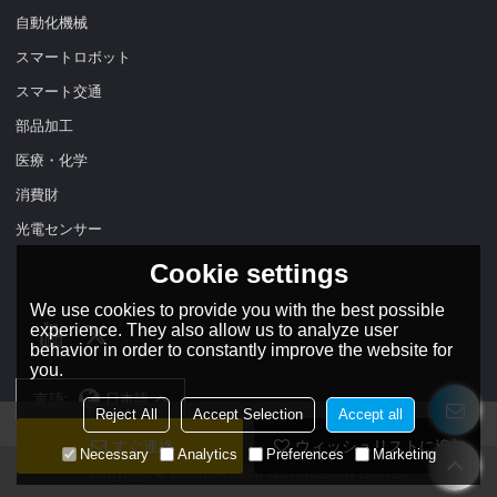
自動化機械
スマートロボット
スマート交通
部品加工
医療・化学
消費財
光電センサー
Cookie settings
We use cookies to provide you with the best possible
experience. They also allow us to analyze user
behavior in order to constantly improve the website for
you.
言語:
日本語
Reject All
Accept Selection
Accept all
すぐ連絡
ウィッシュリストに追加
Necessary
Analytics
Preferences
Marketing
Copyright © 2026
DADISICK TECHNOLOGY LIMITED