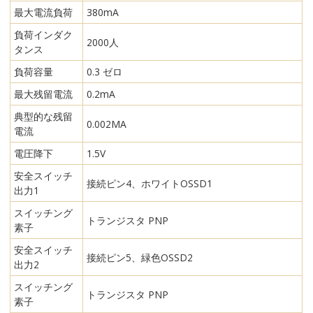
最大電流負荷
380mA
負荷インダク
2000人
タンス
負荷容量
0.3 ゼロ
最大残留電流
0.2mA
典型的な残留
0.002MA
電流
電圧降下
1.5V
安全スイッチ
接続ピン4、ホワイトOSSD1
出力1
スイッチング
トランジスタ PNP
素子
安全スイッチ
接続ピン5、緑色OSSD2
出力2
スイッチング
トランジスタ PNP
素子