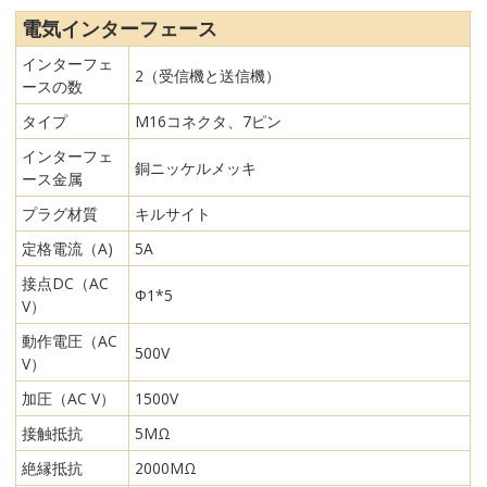
電気インターフェース
インターフェ
2（受信機と送信機）
ースの数
タイプ
M16コネクタ、7ピン
インターフェ
銅ニッケルメッキ
ース金属
プラグ材質
キルサイト
定格電流（A)
5A
接点DC（AC
Φ1*5
V）
動作電圧（AC
500V
V）
加圧（AC V）
1500V
接触抵抗
5MΩ
絶縁抵抗
2000MΩ