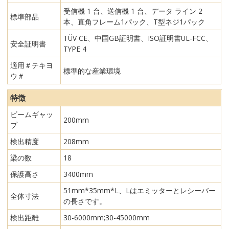
受信機 1 台、送信機 1 台、データ ライン 2
標準部品
本、直角フレーム1パック、T型ネジ1パック
TÜV CE、中国GB証明書、ISO証明書UL-FCC、
安全証明書
TYPE 4
適用＃テキヨ
標準的な産業環境
ウ＃
特徴
ビームギャッ
200mm
プ
検出精度
208mm
梁の数
18
保護高さ
3400mm
51mm*35mm*L、Lはエミッターとレシーバー
全体寸法
の長さです。
検出距離
30-6000mm;30-45000mm