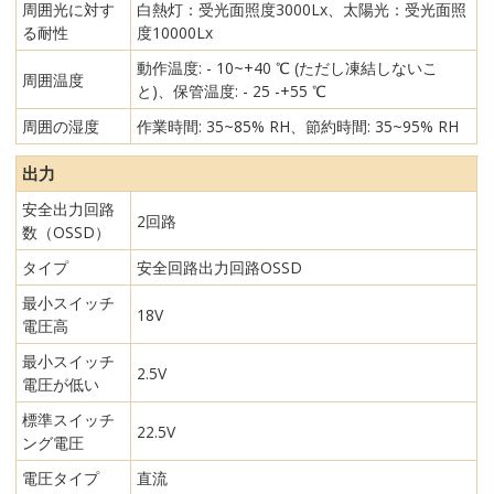
周囲光に対す
白熱灯：受光面照度3000Lx、太陽光：受光面照
る耐性
度10000Lx
動作温度: - 10~+40 ℃ (ただし凍結しないこ
周囲温度
と)、保管温度: - 25 -+55 ℃
周囲の湿度
作業時間: 35~85% RH、節約時間: 35~95% RH
出力
安全出力回路
2回路
数（OSSD）
タイプ
安全回路出力回路OSSD
最小スイッチ
18V
電圧高
最小スイッチ
2.5V
電圧が低い
標準スイッチ
22.5V
ング電圧
電圧タイプ
直流