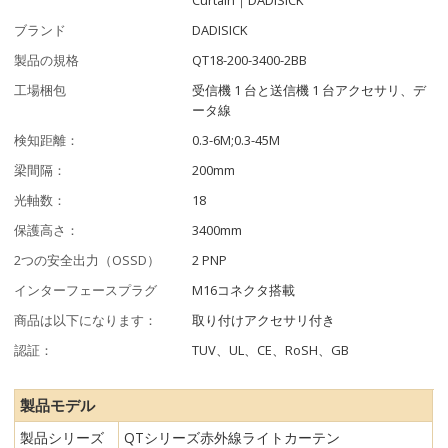
ブランド
DADISICK
製品の規格
QT18-200-3400-2BB
工場梱包
受信機 1 台と送信機 1 台アクセサリ、デ
ータ線
検知距離：
0.3-6M;0.3-45M
梁間隔：
200mm
光軸数：
18
保護高さ：
3400mm
2つの安全出力（OSSD）
2 PNP
インターフェースプラグ
M16コネクタ搭載
商品は以下になります：
取り付けアクセサリ付き
認証：
TUV、UL、CE、RoSH、GB
製品モデル
製品シリーズ
QTシリーズ赤外線ライトカーテン