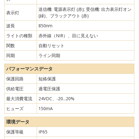
送信機: 電源表示灯 (赤); 受信機: 出力表示灯オン
表示灯
(緑)、ブラックアウト (赤)
波長
850nm
ライトの種類
赤外線（NIR）、目に見えない
関数
自動リセット
同期
ライン同期
パフォーマンスデータ
保護回路
短絡保護
供給電圧
過電圧保護
最大消費電流
24VDC、-20...20%
ヒューズ
150mA
環境データ
保護等級
IP65