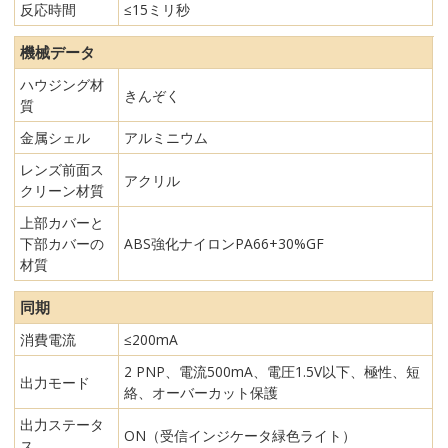
反応時間
≤15ミリ秒
機械データ
ハウジング材
きんぞく
質
金属シェル
アルミニウム
レンズ前面ス
アクリル
クリーン材質
上部カバーと
下部カバーの
ABS強化ナイロンPA66+30%GF
材質
同期
消費電流
≤200mA
2 PNP、電流500mA、電圧1.5V以下、極性、短
出力モード
絡、オーバーカット保護
出力ステータ
ON（受信インジケータ緑色ライト）
ス