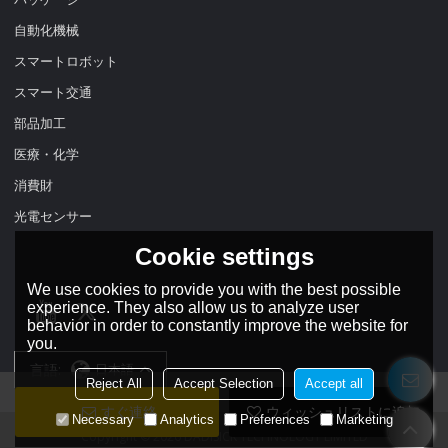
自動化機械
スマートロボット
スマート交通
部品加工
医療・化学
消費財
光電センサー
Cookie settings
We use cookies to provide you with the best possible
experience. They also allow us to analyze user
behavior in order to constantly improve the website for
you.
言語:
日本語
Reject All
Accept Selection
Accept all
すぐ連絡
ウィッシュリストに追加
Necessary
Analytics
Preferences
Marketing
Copyright © 2026
DADISICK TECHNOLOGY LIMITED