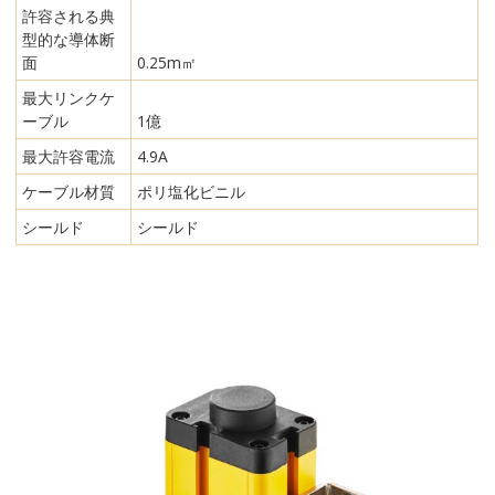
許容される典
型的な導体断
面
0.25m㎡
最大リンクケ
ーブル
1億
最大許容電流
4.9A
ケーブル材質
ポリ塩化ビニル
シールド
シールド