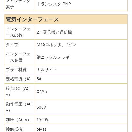
スイッチング
トランジスタ PNP
素子
電気インターフェース
インターフェ
2（受信機と送信機）
ースの数
タイプ
M16コネクタ、7ピン
インターフェ
銅ニッケルメッキ
ース金属
プラグ材質
キルサイト
定格電流（A)
5A
接点DC（AC
Φ1*5
V）
動作電圧（AC
500V
V）
加圧（AC V）
1500V
接触抵抗
5MΩ