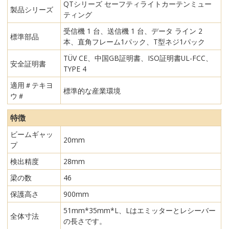
QTシリーズ セーフティライトカーテンミュー
製品シリーズ
ティング
受信機 1 台、送信機 1 台、データ ライン 2
標準部品
本、直角フレーム1パック、T型ネジ1パック
TÜV CE、中国GB証明書、ISO証明書UL-FCC、
安全証明書
TYPE 4
適用＃テキヨ
標準的な産業環境
ウ＃
特徴
ビームギャッ
20mm
プ
検出精度
28mm
梁の数
46
保護高さ
900mm
51mm*35mm*L、Lはエミッターとレシーバー
全体寸法
の長さです。