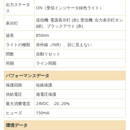
出力ステータ
ON（受信インジケータ緑色ライト）
ス
送信機: 電源表示灯 (赤); 受信機: 出力表示灯オン
表示灯
(緑)、ブラックアウト (赤)
波長
850nm
ライトの種類
赤外線（NIR）、目に見えない
関数
自動リセット
同期
ライン同期
パフォーマンスデータ
保護回路
短絡保護
供給電圧
過電圧保護
最大消費電流
24VDC、-20...20%
ヒューズ
150mA
環境データ