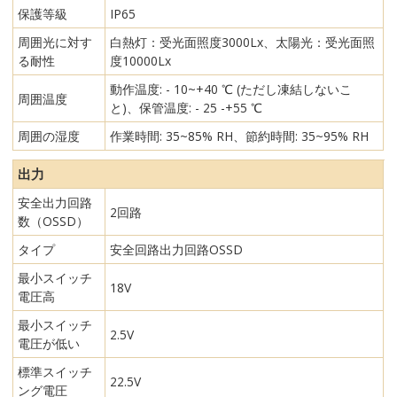
保護等級
IP65
周囲光に対す
白熱灯：受光面照度3000Lx、太陽光：受光面照
る耐性
度10000Lx
動作温度: - 10~+40 ℃ (ただし凍結しないこ
周囲温度
と)、保管温度: - 25 -+55 ℃
周囲の湿度
作業時間: 35~85% RH、節約時間: 35~95% RH
出力
安全出力回路
2回路
数（OSSD）
タイプ
安全回路出力回路OSSD
最小スイッチ
18V
電圧高
最小スイッチ
2.5V
電圧が低い
標準スイッチ
22.5V
ング電圧