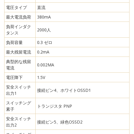
電圧タイプ
直流
最大電流負荷
380mA
負荷インダク
2000人
タンス
負荷容量
0.3 ゼロ
最大残留電流
0.2mA
典型的な残留
0.002MA
電流
電圧降下
1.5V
安全スイッチ
接続ピン4、ホワイトOSSD1
出力1
スイッチング
トランジスタ PNP
素子
安全スイッチ
接続ピン5、緑色OSSD2
出力2