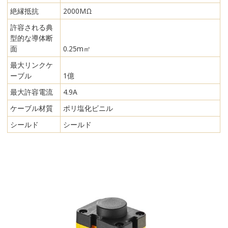
絶縁抵抗
2000MΩ
許容される典
型的な導体断
面
0.25m㎡
最大リンクケ
ーブル
1億
最大許容電流
4.9A
ケーブル材質
ポリ塩化ビニル
シールド
シールド