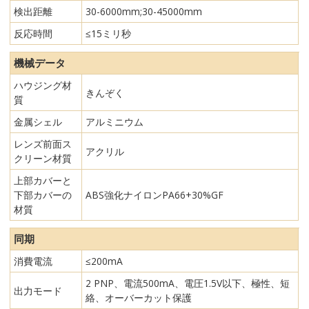
検出距離
30-6000mm;30-45000mm
反応時間
≤15ミリ秒
機械データ
ハウジング材
きんぞく
質
金属シェル
アルミニウム
レンズ前面ス
アクリル
クリーン材質
上部カバーと
下部カバーの
ABS強化ナイロンPA66+30%GF
材質
同期
消費電流
≤200mA
2 PNP、電流500mA、電圧1.5V以下、極性、短
出力モード
絡、オーバーカット保護