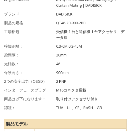
Curtain Muting｜DADISICK
ブランド
DADISICK
製品の規格
QT46-20-900-2BB
工場梱包
受信機 1 台と送信機 1 台アクセサリ、デ
ータ線
検知距離：
0.3-6M;0.3-45M
梁間隔：
20mm
光軸数：
46
保護高さ：
900mm
2つの安全出力（OSSD）
2 PNP
インターフェースプラグ
M16コネクタ搭載
商品は以下になります：
取り付けアクセサリ付き
認証：
TUV、UL、CE、RoSH、GB
製品モデル