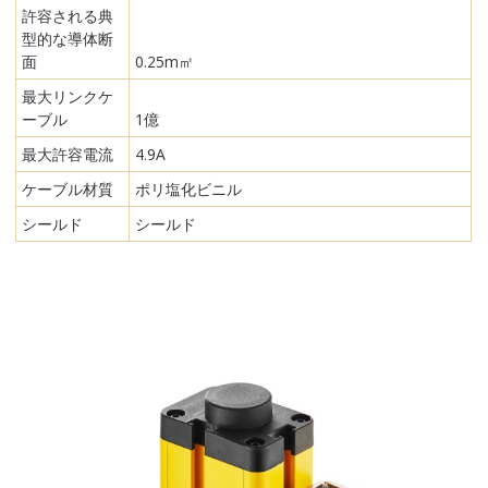
許容される典
型的な導体断
面
0.25m㎡
最大リンクケ
ーブル
1億
最大許容電流
4.9A
ケーブル材質
ポリ塩化ビニル
シールド
シールド