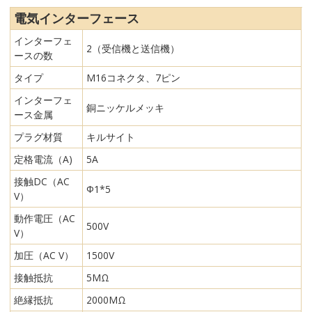
電気インターフェース
インターフェ
2（受信機と送信機）
ースの数
タイプ
M16コネクタ、7ピン
インターフェ
銅ニッケルメッキ
ース金属
プラグ材質
キルサイト
定格電流（A)
5A
接触DC（AC
Φ1*5
V）
動作電圧（AC
500V
V）
加圧（AC V）
1500V
接触抵抗
5MΩ
絶縁抵抗
2000MΩ