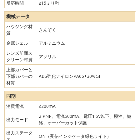
反応時間
≤15ミリ秒
機械データ
ハウジング材
きんぞく
質
金属シェル
アルミニウム
レンズ前面ス
アクリル
クリーン材質
上部カバーと
下部カバーの
ABS強化ナイロンPA66+30%GF
材質
同期
消費電流
≤200mA
2 PNP、電流500mA、電圧1.5V以下、極性、短
出力モード
絡、オーバーカット保護
出力ステータ
ON（受信インジケータ緑色ライト）
ス