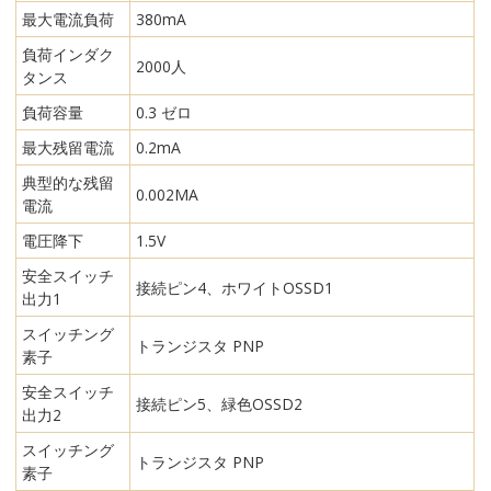
最大電流負荷
380mA
負荷インダク
2000人
タンス
負荷容量
0.3 ゼロ
最大残留電流
0.2mA
典型的な残留
0.002MA
電流
電圧降下
1.5V
安全スイッチ
接続ピン4、ホワイトOSSD1
出力1
スイッチング
トランジスタ PNP
素子
安全スイッチ
接続ピン5、緑色OSSD2
出力2
スイッチング
トランジスタ PNP
素子