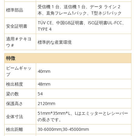
受信機 1 台、送信機 1 台、データ ライン 2
標準部品
本、直角フレーム1パック、T型ネジ1パック
TÜV CE、中国GB証明書、ISO証明書UL-FCC、
安全証明書
TYPE 4
適用＃テキヨ
標準的な産業環境
ウ＃
特徴
ビームギャッ
40mm
プ
検出精度
48mm
梁の数
54
保護高さ
2120mm
51mm*35mm*L、Lはエミッターとレシーバー
全体寸法
の長さです。
検出距離
30-6000mm;30-45000mm