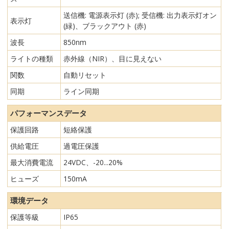
送信機: 電源表示灯 (赤); 受信機: 出力表示灯オン
表示灯
(緑)、ブラックアウト (赤)
波長
850nm
ライトの種類
赤外線（NIR）、目に見えない
関数
自動リセット
同期
ライン同期
パフォーマンスデータ
保護回路
短絡保護
供給電圧
過電圧保護
最大消費電流
24VDC、-20...20%
ヒューズ
150mA
環境データ
保護等級
IP65