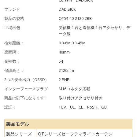
ブランド
DADISICK
製品の規格
QT54-40-2120-2BB
工場梱包
受信機 1 台と送信機 1 台アクセサリ、デ
ータ線
検知距離：
0.3-6M;0.3-45M
梁間隔：
40mm
光軸数：
54
保護高さ：
2120mm
2つの安全出力（OSSD）
2 PNP
インターフェースプラグ
M16コネクタ搭載
商品は以下になります：
取り付けアクセサリ付き
認証：
TUV、UL、CE、RoSH、GB
製品モデル
製品シリーズ
QTシリーズセーフティライトカーテン