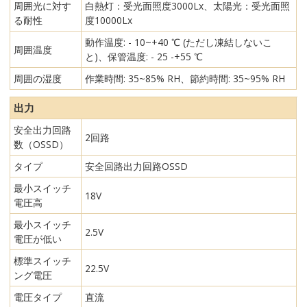
周囲光に対す
白熱灯：受光面照度3000Lx、太陽光：受光面照
る耐性
度10000Lx
動作温度: - 10~+40 ℃ (ただし凍結しないこ
周囲温度
と)、保管温度: - 25 -+55 ℃
周囲の湿度
作業時間: 35~85% RH、節約時間: 35~95% RH
出力
安全出力回路
2回路
数（OSSD）
タイプ
安全回路出力回路OSSD
最小スイッチ
18V
電圧高
最小スイッチ
2.5V
電圧が低い
標準スイッチ
22.5V
ング電圧
電圧タイプ
直流