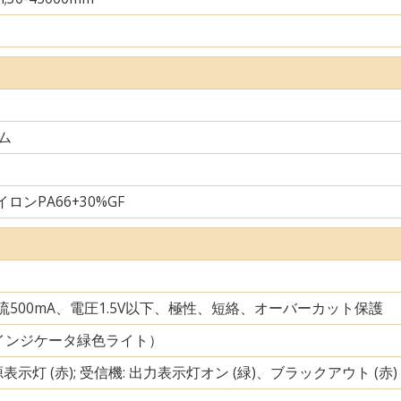
ム
ロンPA66+30%GF
電流500mA、電圧1.5V以下、極性、短絡、オーバーカット保護
インジケータ緑色ライト）
源表示灯 (赤); 受信機: 出力表示灯オン (緑)、ブラックアウト (赤)