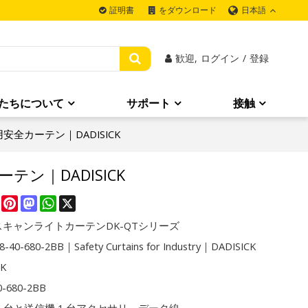
日本語
証明書
をダウンロード
歓迎,
ログイン
/
登録
たちについて
サポート
接触
業用安全カーテン｜DADISICK
カーテン｜DADISICK
re
Facebook
Pinterest
Mastodon
WhatsApp
X
キャンライトカーテンDK-QTシリーズ
-40-680-2BB｜Safety Curtains for Industry｜DADISICK
CK
0-680-2BB