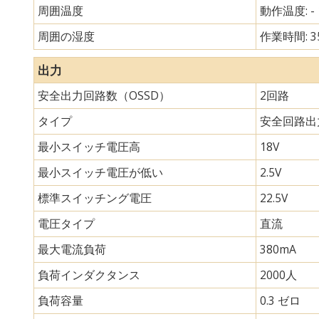
周囲温度
動作温度: -
周囲の湿度
作業時間: 3
出力
安全出力回路数（OSSD）
2回路
タイプ
安全回路出
最小スイッチ電圧高
18V
最小スイッチ電圧が低い
2.5V
標準スイッチング電圧
22.5V
電圧タイプ
直流
最大電流負荷
380mA
負荷インダクタンス
2000人
負荷容量
0.3 ゼロ