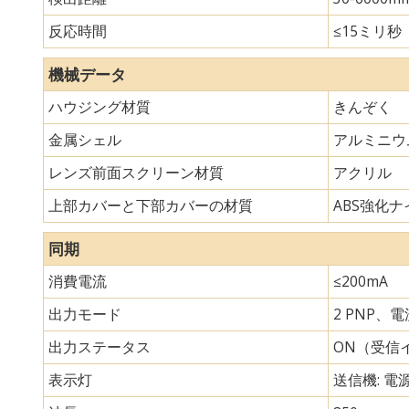
反応時間
≤15ミリ秒
機械データ
ハウジング材質
きんぞく
金属シェル
アルミニウ
レンズ前面スクリーン材質
アクリル
上部カバーと下部カバーの材質
ABS強化ナイ
同期
消費電流
≤200mA
出力モード
2 PNP、
出力ステータス
ON（受信
表示灯
送信機: 電