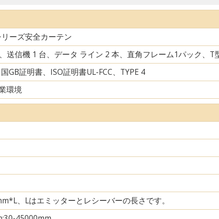
シリーズ安全カーテン
台、送信機 1 台、データ ライン 2 本、直角フレーム1パック、
中国GB証明書、ISO証明書UL-FCC、TYPE 4
業環境
35mm*L、Lはエミッターとレシーバーの長さです。
m;30-45000mm