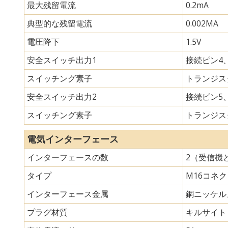
最大残留電流
0.2mA
典型的な残留電流
0.002MA
電圧降下
1.5V
安全スイッチ出力1
接続ピン4、
スイッチング素子
トランジスタ
安全スイッチ出力2
接続ピン5、
スイッチング素子
トランジスタ
電気インターフェース
インターフェースの数
2（受信機
タイプ
M16コネ
インターフェース金属
銅ニッケル
プラグ材質
キルサイト