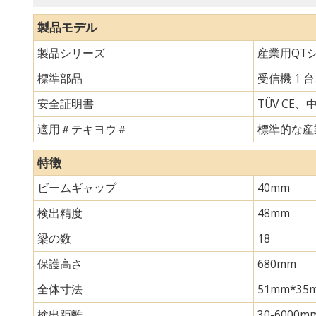
製品モデル
製品シリーズ
産業用QT
標準部品
受信機 1 
安全証明書
TÜV CE、
適用＃テキヨウ＃
標準的な産
特徴
ビームギャップ
40mm
検出精度
48mm
梁の数
18
保護高さ
680mm
全体寸法
51mm*
検出距離
30-6000m