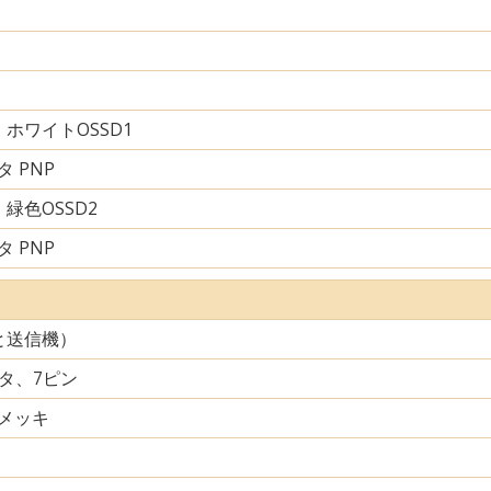
ホワイトOSSD1
 PNP
緑色OSSD2
 PNP
と送信機）
クタ、7ピン
メッキ