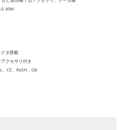
1 台と送信機 1 台アクセサリ、データ線
0.3-45M
ネクタ搭載
けアクセサリ付き
L、CE、RoSH、GB