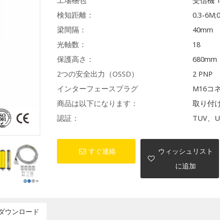
工場梱包
受信機 
検知距離：
0.3-6M;
梁間隔：
40mm
光軸数：
18
保護高さ：
680mm
2つの安全出力（OSSD）
2 PNP
インターフェースプラグ
M16コ
商品は以下になります：
取り付
認証：
TUV、U
すぐ連絡
ウィッシュリスト
に追加
ダウンロード