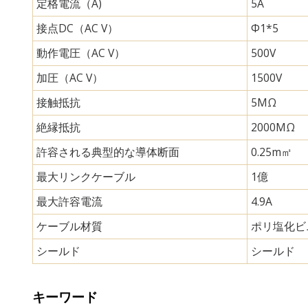
定格電流（A)
5A
接点DC（AC V）
Φ1*5
動作電圧（AC V）
500V
加圧（AC V）
1500V
接触抵抗
5MΩ
絶縁抵抗
2000MΩ
許容される典型的な導体断面
0.25m㎡
最大リンクケーブル
1億
最大許容電流
4.9A
ケーブル材質
ポリ塩化ビ
シールド
シールド
キーワード