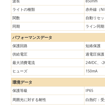
波長
850nm
ライトの種類
赤外線（N
関数
自動リセッ
同期
ライン同期
パフォーマンスデータ
保護回路
短絡保護
供給電圧
過電圧保護
最大消費電流
24VDC、-20
ヒューズ
150mA
環境データ
保護等級
IP65
周囲光に対する耐性
白熱灯：受光