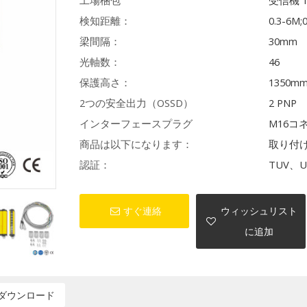
工場梱包
受信機 
検知距離：
0.3-6M;
梁間隔：
30mm
光軸数：
46
保護高さ：
1350m
2つの安全出力（OSSD）
2 PNP
インターフェースプラグ
M16コ
商品は以下になります：
取り付
認証：
TUV、U
すぐ連絡
ウィッシュリスト
に追加
ダウンロード