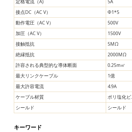
定格電流（A)
5A
接点DC（AC V）
Φ1*5
動作電圧（AC V）
500V
加圧（AC V）
1500V
接触抵抗
5MΩ
絶縁抵抗
2000MΩ
許容される典型的な導体断面
0.25m㎡
最大リンクケーブル
1億
最大許容電流
4.9A
ケーブル材質
ポリ塩化ビ
シールド
シールド
キーワード