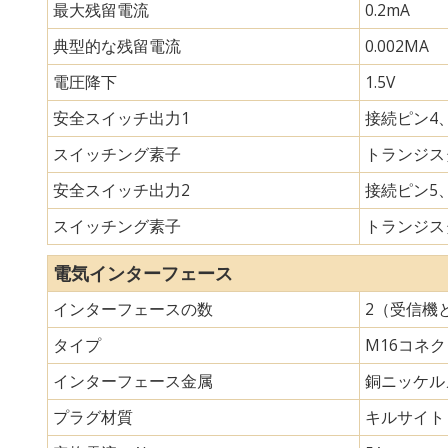
最大残留電流
0.2mA
典型的な残留電流
0.002MA
電圧降下
1.5V
安全スイッチ出力1
接続ピン4、
スイッチング素子
トランジスタ
安全スイッチ出力2
接続ピン5、
スイッチング素子
トランジスタ
電気インターフェース
インターフェースの数
2（受信機
タイプ
M16コネ
インターフェース金属
銅ニッケル
プラグ材質
キルサイト