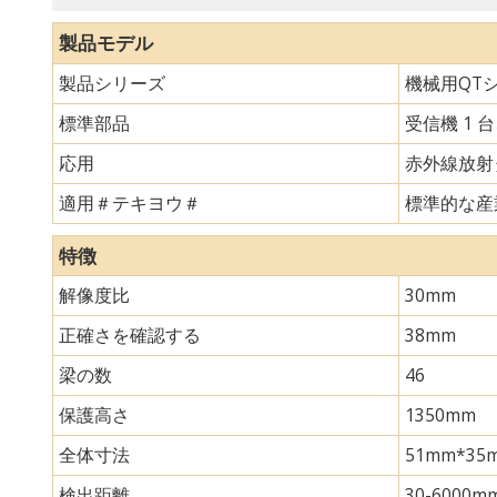
製品モデル
製品シリーズ
機械用QT
標準部品
受信機 1 
応用
赤外線放射
適用＃テキヨウ＃
標準的な産
特徴
解像度比
30mm
正確さを確認する
38mm
梁の数
46
保護高さ
1350mm
全体寸法
51mm*
検出距離
30-6000m