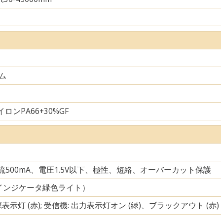
ム
ロンPA66+30%GF
電流500mA、電圧1.5V以下、極性、短絡、オーバーカット保護
インジケータ緑色ライト）
源表示灯 (赤); 受信機: 出力表示灯オン (緑)、ブラックアウト (赤)