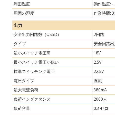
周囲温度
動作温度: -
周囲の湿度
作業時間: 3
出力
安全出力回路数（OSSD）
2回路
タイプ
安全回路出
最小スイッチ電圧高
18V
最小スイッチ電圧が低い
2.5V
標準スイッチング電圧
22.5V
電圧タイプ
直流
最大電流負荷
380mA
負荷インダクタンス
2000人
負荷容量
0.3 ゼロ