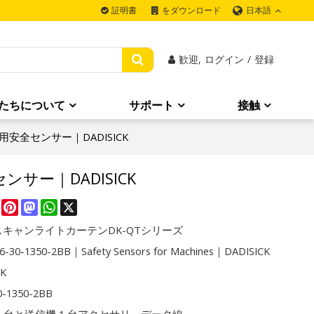
日本語
証明書
をダウンロード
歓迎,
ログイン
/
登録
たちについて
サポート
接触
機械用安全センサー｜DADISICK
センサー｜DADISICK
re
Facebook
Pinterest
Mastodon
WhatsApp
X
キャンライトカーテンDK-QTシリーズ
-30-1350-2BB｜Safety Sensors for Machines｜DADISICK
CK
0-1350-2BB