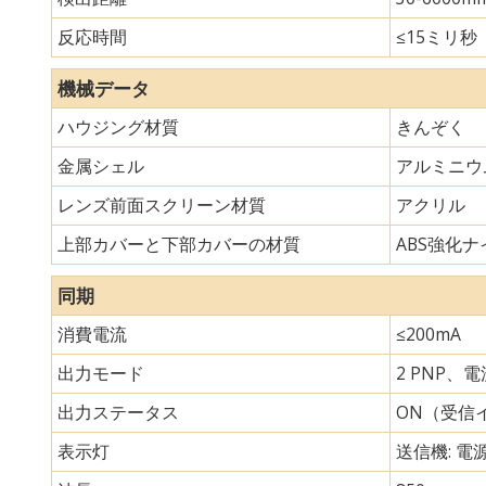
反応時間
≤15ミリ秒
機械データ
ハウジング材質
きんぞく
金属シェル
アルミニウ
レンズ前面スクリーン材質
アクリル
上部カバーと下部カバーの材質
ABS強化ナイ
同期
消費電流
≤200mA
出力モード
2 PNP、
出力ステータス
ON（受信
表示灯
送信機: 電