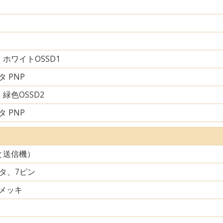
ホワイトOSSD1
 PNP
緑色OSSD2
 PNP
と送信機）
クタ、7ピン
メッキ