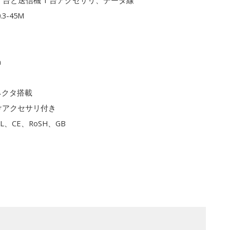
1 台と送信機 1 台アクセサリ、データ線
0.3-45M
m
ネクタ搭載
けアクセサリ付き
L、CE、RoSH、GB