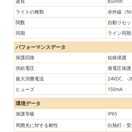
波長
850nm
ライトの種類
赤外線（N
関数
自動リセッ
同期
ライン同期
パフォーマンスデータ
保護回路
短絡保護
供給電圧
過電圧保護
最大消費電流
24VDC、-20
ヒューズ
150mA
環境データ
保護等級
IP65
周囲光に対する耐性
白熱灯：受光