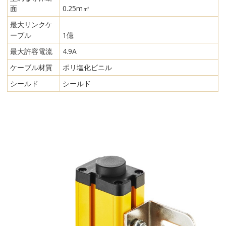
面
0.25m㎡
最大リンクケ
ーブル
1億
最大許容電流
4.9A
ケーブル材質
ポリ塩化ビニル
シールド
シールド