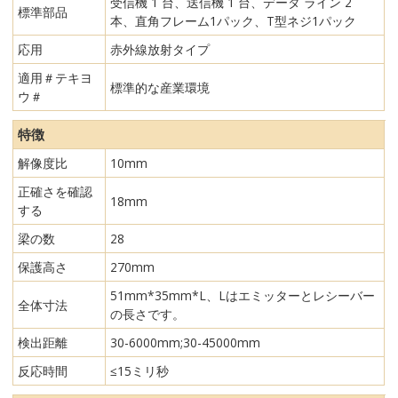
受信機 1 台、送信機 1 台、データ ライン 2
標準部品
本、直角フレーム1パック、T型ネジ1パック
応用
赤外線放射タイプ
適用＃テキヨ
標準的な産業環境
ウ＃
特徴
解像度比
10mm
正確さを確認
18mm
する
梁の数
28
保護高さ
270mm
51mm*35mm*L、Lはエミッターとレシーバー
全体寸法
の長さです。
検出距離
30-6000mm;30-45000mm
反応時間
≤15ミリ秒