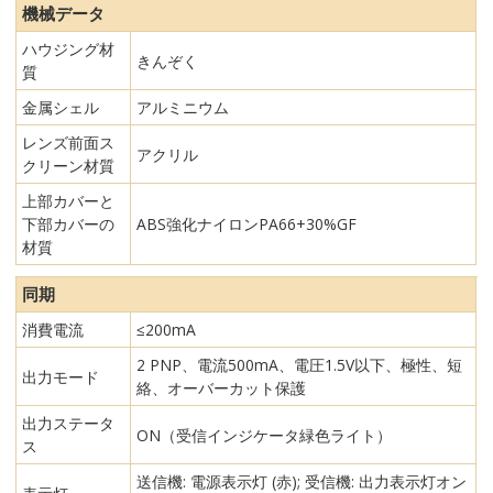
機械データ
ハウジング材
きんぞく
質
金属シェル
アルミニウム
レンズ前面ス
アクリル
クリーン材質
上部カバーと
下部カバーの
ABS強化ナイロンPA66+30%GF
材質
同期
消費電流
≤200mA
2 PNP、電流500mA、電圧1.5V以下、極性、短
出力モード
絡、オーバーカット保護
出力ステータ
ON（受信インジケータ緑色ライト）
ス
送信機: 電源表示灯 (赤); 受信機: 出力表示灯オン