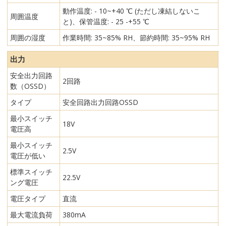
動作温度: - 10~+40 ℃ (ただし凍結しないこ
周囲温度
と)、保管温度: - 25 -+55 ℃
周囲の湿度
作業時間: 35~85% RH、節約時間: 35~95% RH
出力
安全出力回路
2回路
数（OSSD）
タイプ
安全回路出力回路OSSD
最小スイッチ
18V
電圧高
最小スイッチ
2.5V
電圧が低い
標準スイッチ
22.5V
ング電圧
電圧タイプ
直流
最大電流負荷
380mA