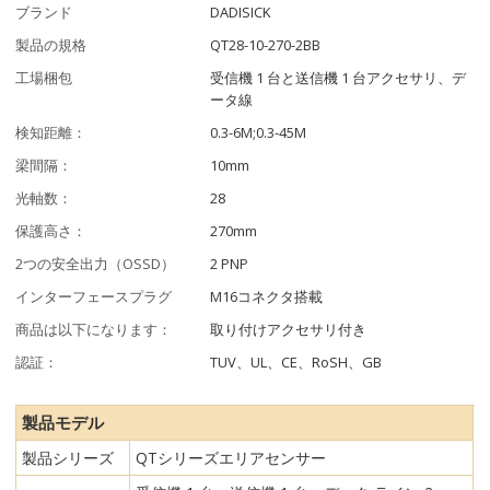
ブランド
DADISICK
製品の規格
QT28-10-270-2BB
工場梱包
受信機 1 台と送信機 1 台アクセサリ、デ
ータ線
検知距離：
0.3-6M;0.3-45M
梁間隔：
10mm
光軸数：
28
保護高さ：
270mm
2つの安全出力（OSSD）
2 PNP
インターフェースプラグ
M16コネクタ搭載
商品は以下になります：
取り付けアクセサリ付き
認証：
TUV、UL、CE、RoSH、GB
製品モデル
製品シリーズ
QTシリーズエリアセンサー