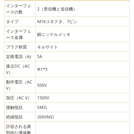
インターフェ
2（受信機と送信機）
ースの数
タイプ
M16コネクタ、7ピン
インターフェ
銅ニッケルメッキ
ース金属
プラグ材質
キルサイト
定格電流（A)
5A
接点DC（AC
Φ1*5
V）
動作電圧（AC
500V
V）
加圧（AC V）
1500V
接触抵抗
5MΩ
絶縁抵抗
2000MΩ
許容される典
型的な導体断