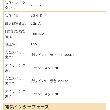
負荷インダク
2000人
タンス
負荷容量
0.3 ゼロ
最大残留電流
0.2mA
典型的な残留
0.002MA
電流
電圧降下
1.5V
安全スイッチ
接続ピン4、ホワイトOSSD1
出力1
スイッチング
トランジスタ PNP
素子
安全スイッチ
接続ピン5、緑色OSSD2
出力2
スイッチング
トランジスタ PNP
素子
電気インターフェース