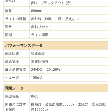
表示灯
(緑)、ブラックアウト (赤)
波長
850nm
ライトの種類
赤外線（NIR）、目に見えない
関数
自動リセット
同期
ライン同期
パフォーマンスデータ
保護回路
短絡保護
供給電圧
過電圧保護
最大消費電流
24VDC、-20...20%
ヒューズ
150mA
環境データ
保護等級
IP65
周囲光に対す
白熱灯：受光面照度3000Lx、太陽光：受光面照
る耐性
度10000Lx