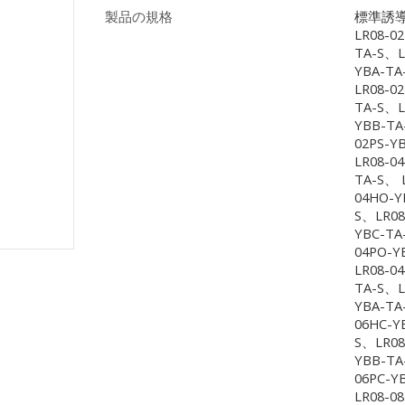
製品の規格
標準誘導
LR08-0
TA-S、L
YBA-TA
LR08-0
TA-S、L
YBB-TA
02PS-Y
LR08-0
TA-S、 
04HO-Y
S、LR08
YBC-TA
04PO-Y
LR08-0
TA-S、L
YBA-TA
06HC-Y
S、LR08
YBB-TA
06PC-Y
LR08-0