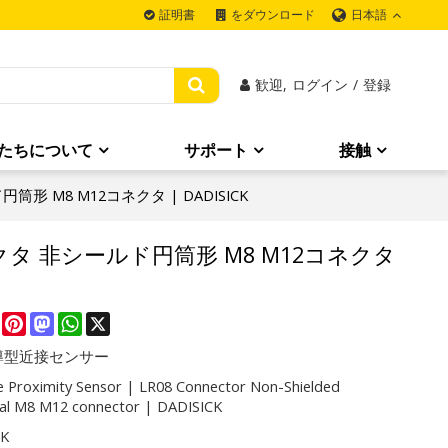
日本語
証明書
をダウンロード
歓迎,
ログイン
/
登録
たちについて
サポート
接触
形 M8 M12コネクタ | DADISICK
クタ 非シールド円筒形 M8 M12コネクタ
re
Facebook
Pinterest
Mastodon
WhatsApp
X
導型近接センサー
ve Proximity Sensor | LR08 Connector Non-Shielded
ical M8 M12 connector | DADISICK
CK