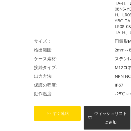
TA-H、L
08NS-Y
H、LR08
YBC-TA
LR08-0
TA-H、L
サイズ：
円筒形M
検出範囲:
2mm～
ケース素材:
ステン
接続タイプ:
M12コ
出力方法:
NPN N
保護の程度:
IP67
動作温度:
-25℃～
すぐ連絡
ウィッシュリスト
に追加