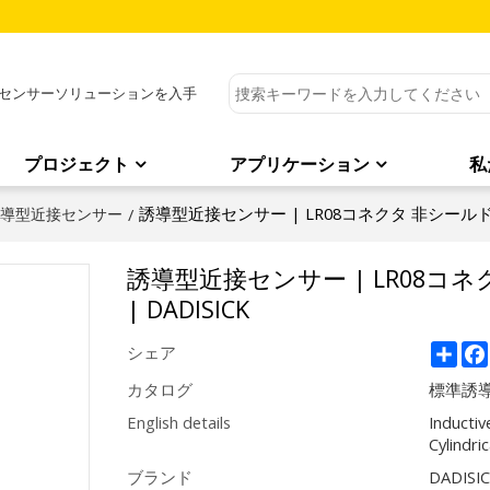
センサーソリューションを入手
プロジェクト
アプリケーション
私
誘導型近接センサー | LR08コネクタ 非シールド円筒
導型近接センサー
/
誘導型近接センサー | LR08コネ
| DADISICK
Sha
シェア
カタログ
標準誘
English details
Inducti
Cylindr
ブランド
DADISI