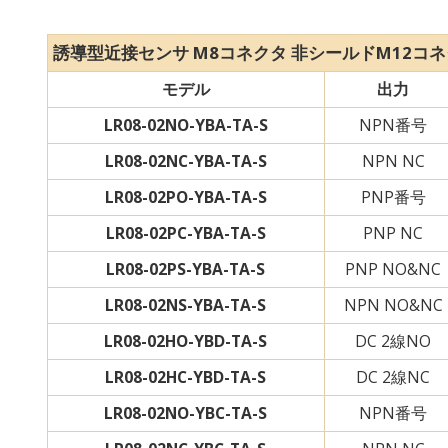
誘導型近接センサ M8コネクタ 非シールド
M12コ
モデル
出力
LR08-02NO-YBA-TA-S
NPN番号
LR08-02NC-YBA-TA-S
NPN NC
LR08-02PO-YBA-TA-S
PNP番号
LR08-02PC-YBA-TA-S
PNP NC
LR08-02PS-YBA-TA-S
PNP NO&NC
LR08-02NS-YBA-TA-S
NPN NO&NC
LR08-02HO-YBD-TA-S
DC 2線NO
LR08-02HC-YBD-TA-S
DC 2線NC
LR08-02NO-YBC-TA-S
NPN番号