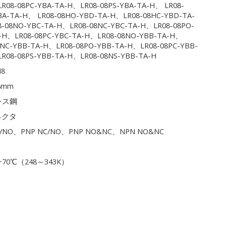
R08-08PC-YBA-TA-H、LR08-08PS-YBA-TA-H、 LR08-
BA-TA-H、 LR08-08HO-YBD-TA-H、LR08-08HC-YBD-TA-
-08NO-YBC-TA-H、LR08-08NC-YBC-TA-H、LR08-08PO-
-H、LR08-08PC-YBC-TA-H、LR08-08NO-YBB-TA-H、
8NC-YBB-TA-H、LR08-08PO-YBB-TA-H、LR08-08PC-YBB-
R08-08PS-YBB-TA-H、LR08-08NS-YBB-TA-H
8
8mm
レス鋼
ネクタ
C/NO、PNP NC/NO、PNP NO&NC、NPN NO&NC
+70℃（248～343K）