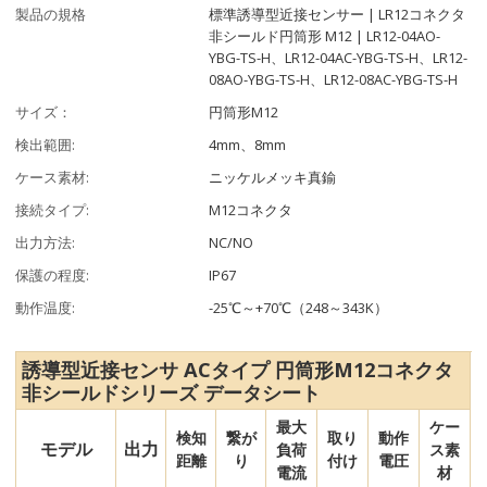
製品の規格
標準誘導型近接センサー | LR12コネクタ
非シールド円筒形 M12 | LR12-04AO-
YBG-TS-H、LR12-04AC-YBG-TS-H、LR12-
08AO-YBG-TS-H、LR12-08AC-YBG-TS-H
サイズ：
円筒形M12
検出範囲:
4mm、8mm
ケース素材:
ニッケルメッキ真鍮
接続タイプ:
M12コネクタ
出力方法:
NC/NO
保護の程度:
IP67
動作温度:
-25℃～+70℃（248～343K）
誘導型近接センサ ACタイプ 円筒形M12コネクタ
非シールドシリーズ データシート
最大
ケー
検知
繋が
取り
動作
モデル
出力
負荷
ス素
距離
り
付け
電圧
電流
材