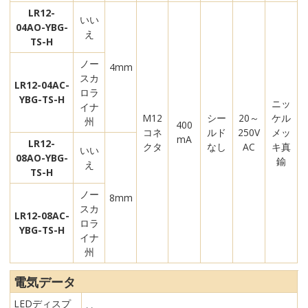
LR12-
いい
04AO-YBG-
え
TS-H
ノー
4mm
スカ
LR12-04AC-
ロラ
YBG-TS-H
ニッ
イナ
M12
シー
20～
ケル
州
400
コネ
ルド
250V
メッ
mA
LR12-
クタ
なし
AC
キ真
いい
08AO-YBG-
鍮
え
TS-H
ノー
8mm
スカ
LR12-08AC-
ロラ
YBG-TS-H
イナ
州
電気データ
LEDディスプ