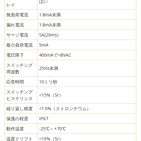
はい
レイ
無負荷電流
1.8mA未満
漏れ電流
1.8mA未満
サージ電流
5A(20ms)
最小負荷電流
5mA
電圧降下
400mAで<8VAC
スイッチング
25Hz未満
周波数
応答時間
10ミリ秒
スイッチング
<15%（Sr）
ヒステリシス
繰り返し精度
<1.0%（ストロンチウム）
保護の程度
IP67
動作温度
-25℃～+70℃
温度ドリフト
<10%（Sr）