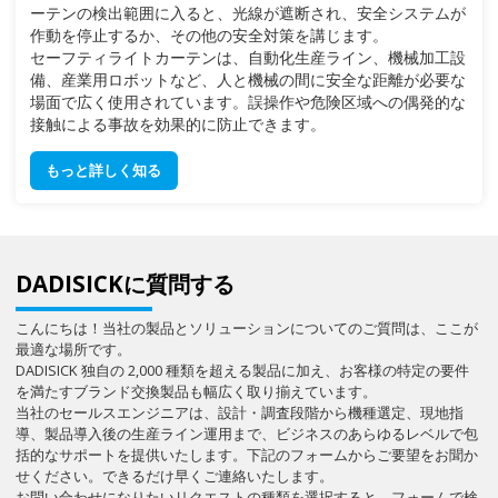
ーテンの検出範囲に入ると、光線が遮断され、安全システムが
作動を停止するか、その他の安全対策を講じます。
セーフティライトカーテンは、自動化生産ライン、機械加工設
備、産業用ロボットなど、人と機械の間に安全な距離が必要な
場面で広く使用されています。誤操作や危険区域への偶発的な
接触による事故を効果的に防止できます。
もっと詳しく知る
DADISICKに質問する
こんにちは！当社の製品とソリューションについてのご質問は、ここが
最適な場所です。
DADISICK 独自の 2,000 種類を超える製品に加え、お客様の特定の要件
を満たすブランド交換製品も幅広く取り揃えています。
当社のセールスエンジニアは、設計・調査段階から機種選定、現地指
導、製品導入後の生産ライン運用まで、ビジネスのあらゆるレベルで包
括的なサポートを提供いたします。下記のフォームからご要望をお聞か
せください。できるだけ早くご連絡いたします。
お問い合わせになりたいリクエストの種類を選択すると、フォームで検