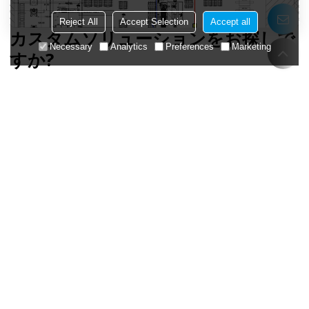
Reject All
Accept Selection
Accept all
カスタムソリューションをお探しで
Necessary
Analytics
Preferences
Marketing
すか?
ご要望をお聞かせください。当社のアプリケーションエンジニアが最適
なソリューションを見つけるお手伝いをいたします。
DADISICKを接続する
DADISICKは2006年以来、産業オートメーションの安全技術を世界
的にリードしてきました。安全性、効率性、革新性を重視したス
マートセンサーソリューションを専門としています。
詳細はこちら