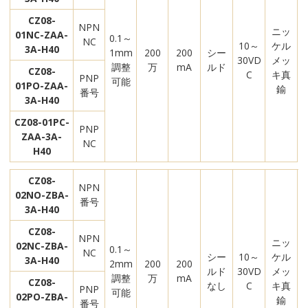
CZ08-
NPN
ニッ
01NC-ZAA-
0.1～
NC
10～
ケル
3A-H40
1mm
200
200
シー
30VD
メッ
調整
万
mA
ルド
CZ08-
C
キ真
PNP
可能
01PO-ZAA-
鍮
番号
3A-H40
CZ08-01PC-
PNP
ZAA-3A-
NC
H40
CZ08-
NPN
02NO-ZBA-
番号
3A-H40
CZ08-
NPN
ニッ
02NC-ZBA-
0.1～
NC
シー
10～
ケル
3A-H40
2mm
200
200
ルド
30VD
メッ
調整
万
mA
CZ08-
なし
C
キ真
PNP
可能
02PO-ZBA-
鍮
番号