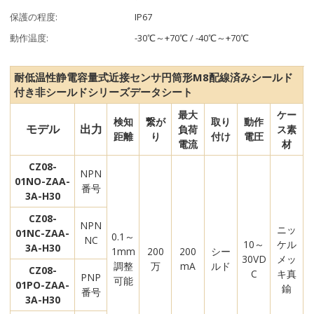
保護の程度:
IP67
動作温度:
-30℃～+70℃ / -40℃～+70℃
耐低温性静電容量式近接センサ円筒形M8配線済みシールド
付き非シールド
シリーズデータシート
最大
ケー
検知
繋が
取り
動作
モデル
出力
負荷
ス素
距離
り
付け
電圧
電流
材
CZ08-
NPN
01NO-ZAA-
番号
3A-H30
CZ08-
NPN
ニッ
01NC-ZAA-
0.1～
NC
10～
ケル
3A-H30
1mm
200
200
シー
30VD
メッ
調整
万
mA
ルド
CZ08-
C
キ真
PNP
可能
01PO-ZAA-
鍮
番号
3A-H30