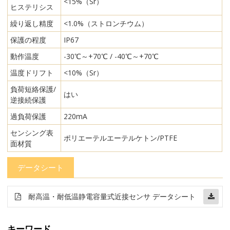
<15%（Sr）
ヒステリシス
繰り返し精度
<1.0%（ストロンチウム）
保護の程度
IP67
動作温度
-30℃～+70℃ / -40℃～+70℃
温度ドリフト
<10%（Sr）
負荷短絡保護/
はい
逆接続保護
過負荷保護
220mA
センシング表
ポリエーテルエーテルケトン/PTFE
面材質
データシート
耐高温・耐低温静電容量式近接センサ データシート
キーワード