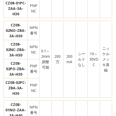
CZ08-01PC-
PNP
ZAA-3A-
NC
H30
CZ08-
NPN
02NO-ZBA-
番号
3A-H30
CZ08-
NPN
ニッ
02NC-ZBA-
0.1～
NC
シー
10～
ケル
3A-H30
2mm
200
200
ルド
30VD
メッ
調整
万
mA
CZ08-
なし
C
キ真
PNP
可能
02PO-ZBA-
鍮
番号
3A-H30
CZ08-02PC-
PNP
ZBA-3A-
NC
H30
CZ08-
NPN
01NO-ZAA-
番号
3A-H40