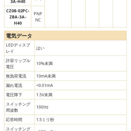
3A-H40
CZ08-02PC-
PNP
ZBA-3A-
NC
H40
電気データ
LEDディスプ
はい
レイ
許容リップル
10%未満
電圧
無負荷電流
10mA未満
漏れ電流
<0.01mA
電圧降下
1.5V未満
スイッチング
100Hz
周波数
応答時間
1.5ミリ秒
スイッチング