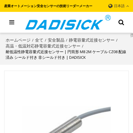
日本語
産業オートメーション安全センサーの技術リーダーメーカー
ホームページ
全て
安全製品
静電容量式近接センサー
/
/
/
/
高温・低温対応静電容量式近接センサー
/
耐低温性静電容量式近接センサー | 円筒形 M8 2M ケーブル CZ08 配線
済み シールド付き 非シールド付き | DADISICK