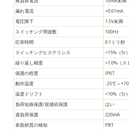
無負荷電流
10mA未満
漏れ電流
<0.01mA
電圧降下
1.5V未満
スイッチング周波数
100Hz
応答時間
0.1ミリ秒
スイッチングヒステリシス
<15%（Sr
繰り返し精度
<1.0%（
保護の程度
IP67
動作温度
-25℃～+7
温度ドリフト
<10%（Sr
負荷短絡保護/逆接続保護
はい
過負荷保護
220mA
表面材質の検知
PBT