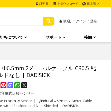
日本語
証明書
をダウンロード
歓迎,
ログイン
/
登録
たちについて
サポート
接触
6.5mm 2メートルケーブル CR6.5 配
し | DADISICK
re
Facebook
Pinterest
Mastodon
WhatsApp
X
電容量式近接センサー
ve Proximity Sensor | Cylindrical Φ6.5mm 2 Meter Cable
re-wired Shielded and Non-Shielded | DADISICK