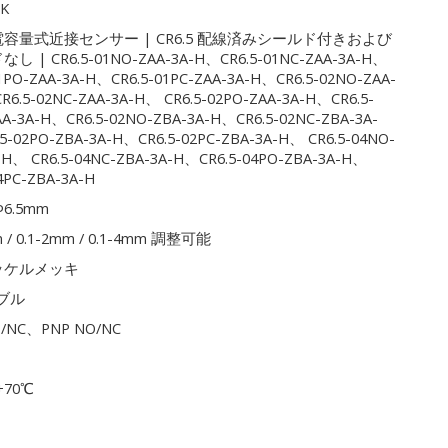
CK
容量式近接センサー | CR6.5 配線済みシールド付きおよび
 | CR6.5-01NO-ZAA-3A-H、CR6.5-01NC-ZAA-3A-H、
01PO-ZAA-3A-H、CR6.5-01PC-ZAA-3A-H、CR6.5-02NO-ZAA-
R6.5-02NC-ZAA-3A-H、 CR6.5-02PO-ZAA-3A-H、CR6.5-
AA-3A-H、CR6.5-02NO-ZBA-3A-H、CR6.5-02NC-ZBA-3A-
5-02PO-ZBA-3A-H、CR6.5-02PC-ZBA-3A-H、 CR6.5-04NO-
-H、 CR6.5-04NC-ZBA-3A-H、CR6.5-04PO-ZBA-3A-H、
4PC-ZBA-3A-H
6.5mm
m / 0.1-2mm / 0.1-4mm 調整可能
ッケルメッキ
ブル
O/NC、PNP NO/NC
+70℃