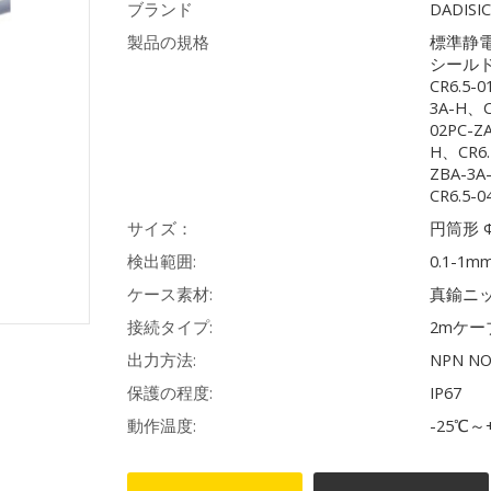
ブランド
DADISI
製品の規格
標準静電
シールドなし
CR6.5-
3A-H、C
02PC-Z
H、CR6.
ZBA-3A
CR6.5-0
サイズ：
円筒形 Φ
検出範囲:
0.1-1m
ケース素材:
真鍮ニ
接続タイプ:
2mケー
出力方法:
NPN N
保護の程度:
IP67
動作温度:
-25℃～