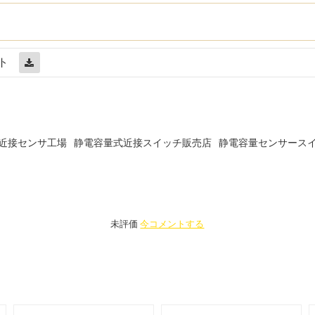
ト
近接センサ工場
静電容量式近接スイッチ販売店
静電容量センサース
未評価
今コメントする