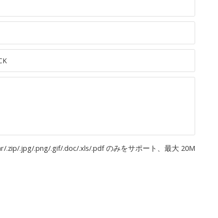
rar/.zip/.jpg/.png/.gif/.doc/.xls/.pdf のみをサポート、最大 20M