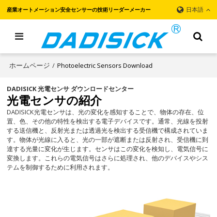
日本語
産業オートメーション安全センサーの技術リーダーメーカー
ホームページ
/
Photoelectric Sensors Download
DADISICK 光電センサ ダウンロードセンター
光電センサの紹介
DADISICK光電センサは、光の変化を感知することで、物体の存在、位
置、色、その他の特性を検出する電子デバイスです。通常、光線を投射
する送信機と、反射光または透過光を検出する受信機で構成されていま
す。物体が光線に入ると、光の一部が遮断または反射され、受信機に到
達する光量に変化が生じます。センサはこの変化を検知し、電気信号に
変換します。これらの電気信号はさらに処理され、他のデバイスやシス
テムを制御するために利用されます。