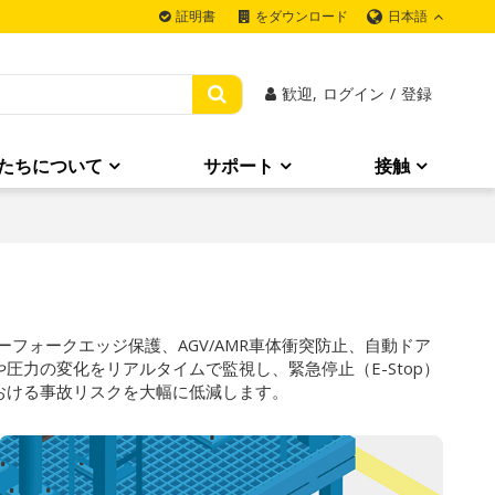
日本語
証明書
をダウンロード
歓迎,
ログイン
/
登録
たちについて
サポート
接触
ーフォークエッジ保護、AGV/AMR車体衝突防止、自動ドア
力の変化をリアルタイムで監視し、緊急停止（E-Stop）
おける事故リスクを大幅に低減します。