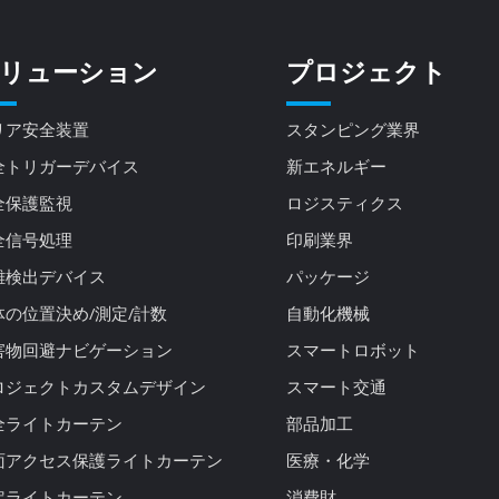
リューション
プロジェクト
リア安全装置
スタンピング業界
全トリガーデバイス
新エネルギー
全保護監視
ロジスティクス
全信号処理
印刷業界
離検出デバイス
パッケージ
体の位置決め/測定/計数
自動化機械
害物回避ナビゲーション
スマートロボット
ロジェクトカスタムデザイン
スマート交通
全ライトカーテン
部品加工
面アクセス保護ライトカーテン
医療・化学
定ライトカーテン
消費財