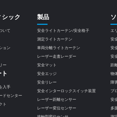
ィシック
製品
ソ
ついて
安全ライトカーテン/安全格子
エ
測定ライトカーテン
安
ション
車両分離ライトカーテン
安
レーザー走査レーダー
安
リー
安全マット
距
ート
安全エッジ
物
安全リレー
障
を入手
安全インターロックスイッチ装置
プ
ードセンター
レーザー距離センサー
安
クト
レーザー変位センサー
多
接触型変位センサ
測