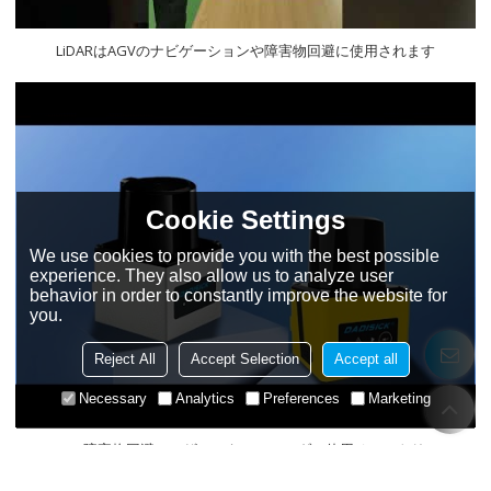
LiDARはAGVのナビゲーションや障害物回避に使用されます
Cookie Settings
We use cookies to provide you with the best possible
experience. They also allow us to analyze user
behavior in order to constantly improve the website for
you.
Reject All
Accept Selection
Accept all
Necessary
Analytics
Preferences
Marketing
2D TOF障害物回避レーザースキャンレーダー使用チュートリアル